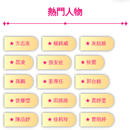
熱門人物
★
方志友
★
楊銘威
★
灰姑娘
★
昆凌
★
狄鶯
★
孫安佐
★
孫鵬
★
姜厚任
★
郭台銘
★
曾馨瑩
★
田路路
★
賈靜雯
★
陳品妤
★
徐莉玲
★
曹雨婷