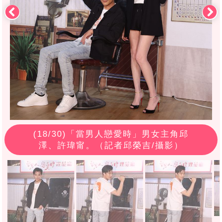
(
18
/30)「當男人戀愛時」男女主角邱
澤、許瑋甯。（記者邱榮吉/攝影）