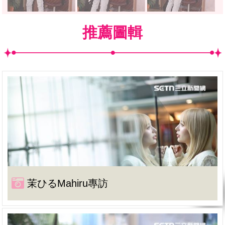
推薦圖輯
茉ひるMahiru專訪