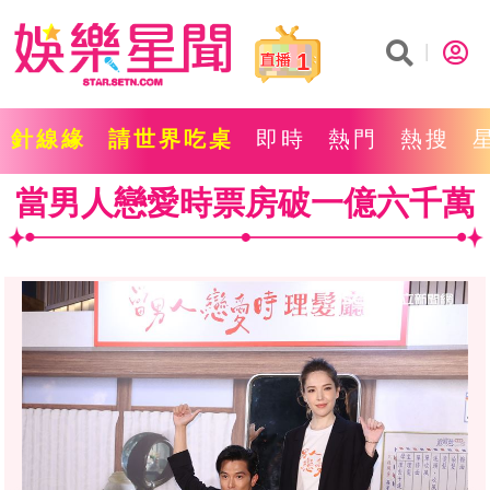
1
針線緣
請世界吃桌
即時
熱門
熱搜
當男人戀愛時票房破一億六千萬