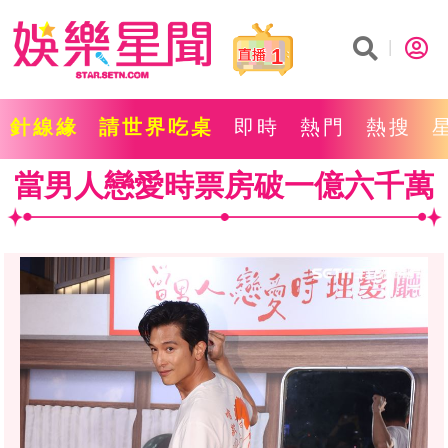
1
針線緣
請世界吃桌
即時
熱門
熱搜
當男人戀愛時票房破一億六千萬