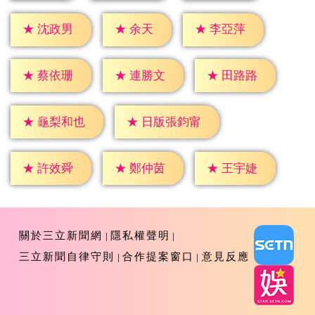
★
余天
★
沈政男
★
李亞萍
★
蔡依珊
★
連勝文
★
田路路
★
龜梨和也
★
日版張鈞甯
★
許效舜
★
鄭仲茵
★
王宇婕
關於三立新聞網
隱私權聲明
三立新聞自律守則
合作提案窗口
意見反應