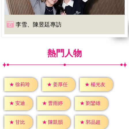
李雪、陳昱廷專訪
熱門人物
★
徐莉玲
★
姜厚任
★
楊光友
★
安迪
★
曹雨婷
★
劉鑾雄
★
甘比
★
陳凱韻
★
郭品超