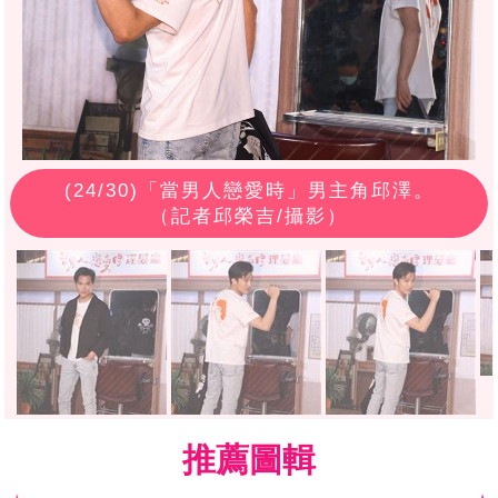
(
24
/30)「當男人戀愛時」男主角邱澤。
（記者邱榮吉/攝影）
推薦圖輯