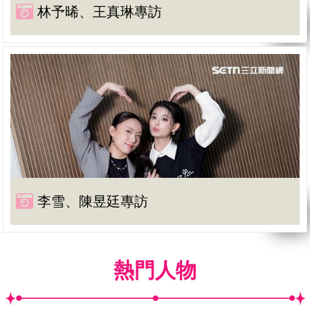
林予晞、王真琳專訪
李雪、陳昱廷專訪
熱門人物