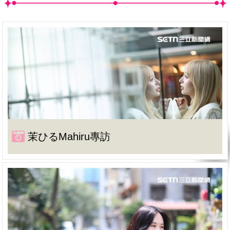
茉ひるMahiru專訪