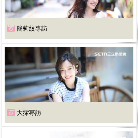
簡莉紋專訪
大霈專訪