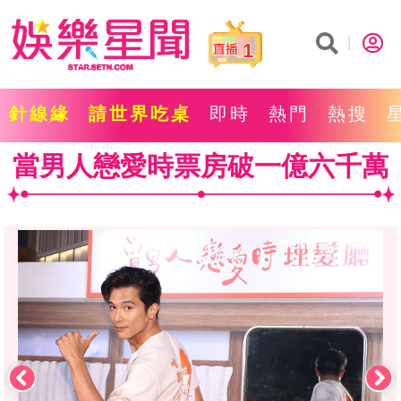
1
針線緣
請世界吃桌
即時
熱門
熱搜
當男人戀愛時票房破一億六千萬