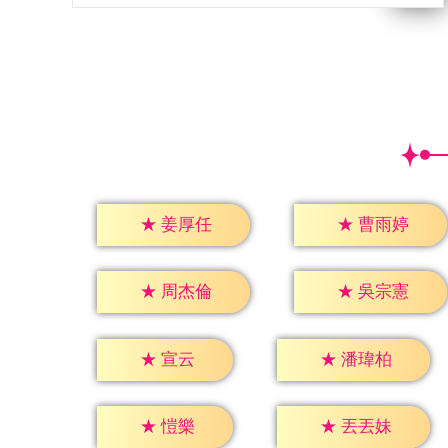
★
姜厚任
★
曹雨婷
★
周杰倫
★
吳宗憲
★
宣云
★
潘瑋柏
★
愷樂
★
丟丟妹