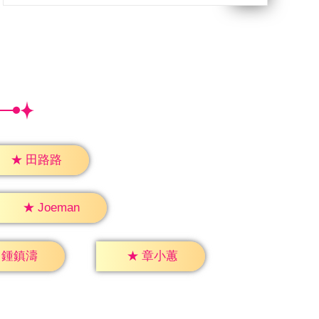
★
田路路
★
Joeman
鍾鎮濤
★
章小蕙