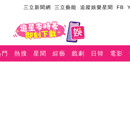
三立新聞網
三立藝能
追蹤娛樂星聞
FB
熱門
熱搜
星聞
綜藝
戲劇
日韓
電影