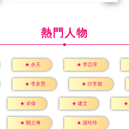
熱門人物
★
余天
★
李亞萍
★
李多慧
★
許常德
★
卓偉
★
建文
★
★
關之琳
★
謝玲玲