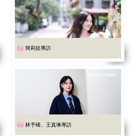
簡莉紋專訪
林予晞、王真琳專訪