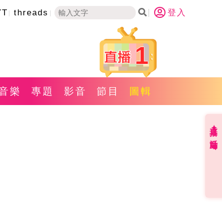
YT
threads
登入
1
音樂
專題
影音
節目
圖輯
直播✦活動