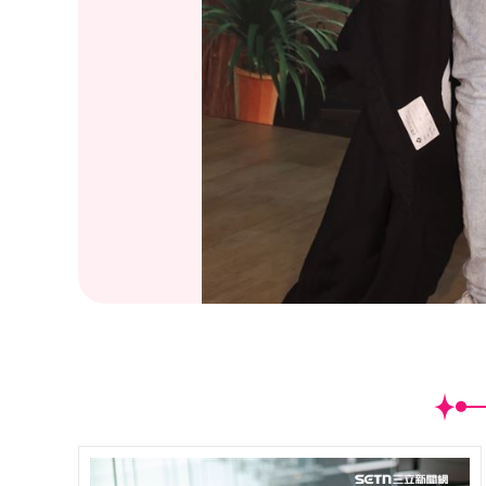
(
26
/30)「當男人