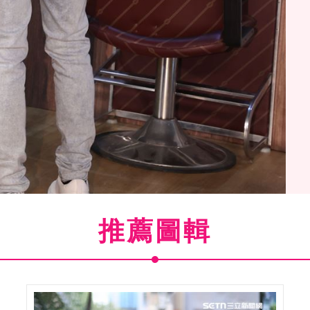
推薦圖輯
戀愛時」男主角邱澤。（記者邱榮吉/攝影）