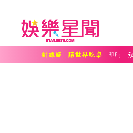
針線緣
請世界吃桌
即時