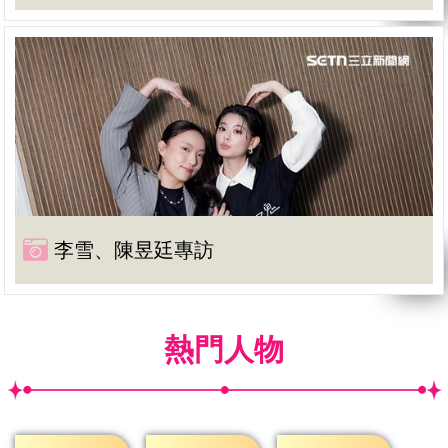
李雪、陳昱廷專訪
熱門人物