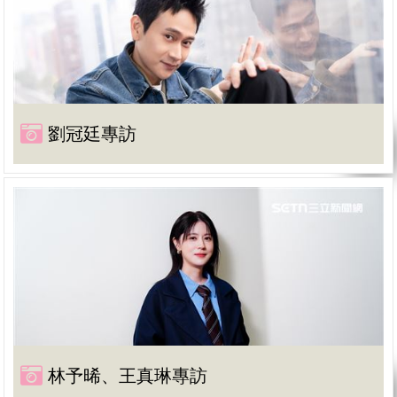
劉冠廷專訪
林予晞、王真琳專訪