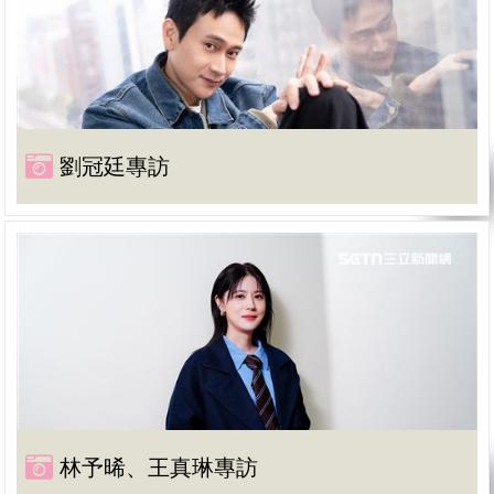
劉冠廷專訪
林予晞、王真琳專訪