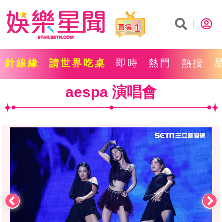
1
針線緣
請世界吃桌
即時
熱門
熱搜
aespa 演唱會