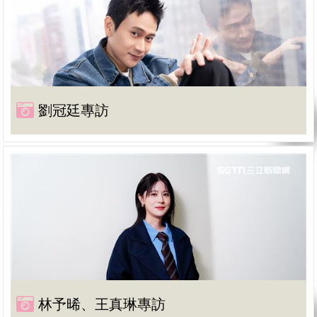
劉冠廷專訪
林予晞、王真琳專訪