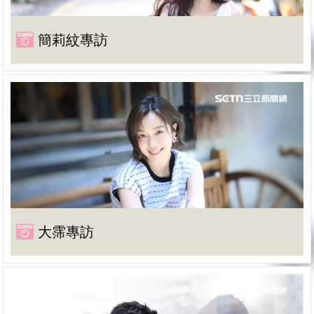
簡莉紋專訪
大霈專訪