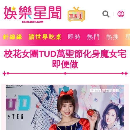
1
針線緣
請世界吃桌
即時
熱門
熱搜
校花女團TUD萬聖節化身魔女宅
即便做