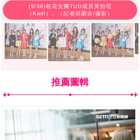
(
9
/36)校花女團TUD成員黃怡瑄
（Kadi）。（記者邱榮吉/攝影）
推薦圖輯