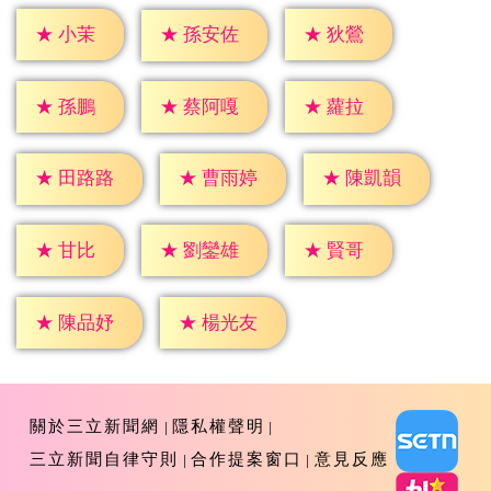
★
小茉
★
狄鶯
★
孫安佐
★
孫鵬
★
蘿拉
★
蔡阿嘎
★
田路路
★
曹雨婷
★
陳凱韻
★
甘比
★
賢哥
★
劉鑾雄
★
陳品妤
★
楊光友
關於三立新聞網
隱私權聲明
三立新聞自律守則
合作提案窗口
意見反應