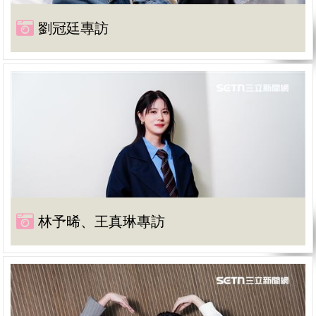
劉冠廷專訪
林予晞、王真琳專訪