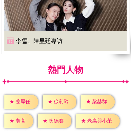
李雪、陳昱廷專訪
熱門人物
★
姜厚任
★
徐莉玲
★
梁赫群
★
老高
★
奧德賽
★
老高與小茉