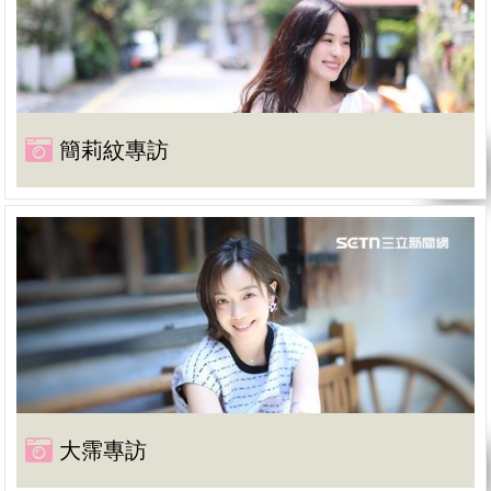
簡莉紋專訪
大霈專訪