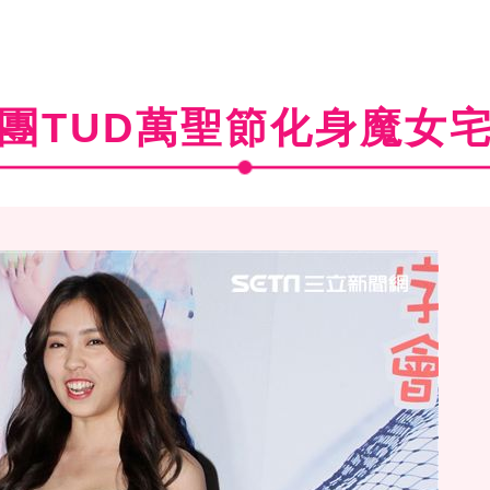
團TUD萬聖節化身魔女