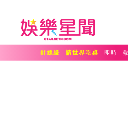
針線緣
請世界吃桌
即時