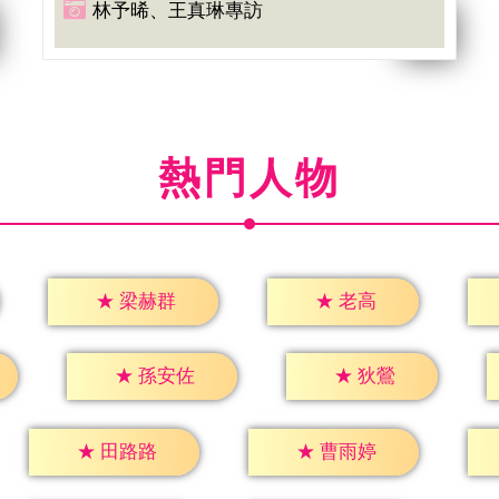
林予晞、王真琳專訪
熱門人物
★
老高
★
梁赫群
★
狄鶯
★
孫安佐
★
田路路
★
曹雨婷