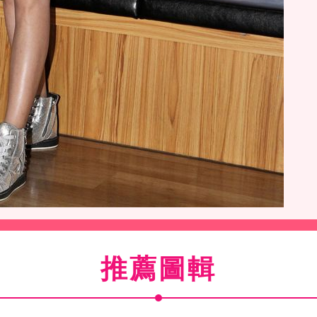
宅即便、白雪公主、小紅帽、美少女戰士、神力女超人等
集小朋友的三餐，讓他們三餐不挨餓。（記者邱榮吉/
推薦圖輯
影）