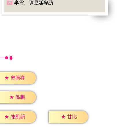
李雪、陳昱廷專訪
★
奧德賽
★
孫鵬
★
甘比
★
陳凱韻