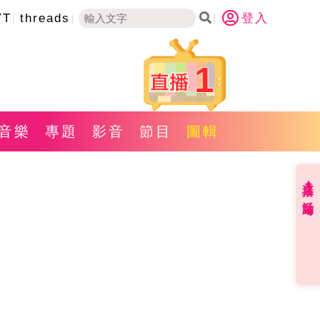
YT
threads
登入
1
音樂
專題
影音
節目
圖輯
直播✦活動