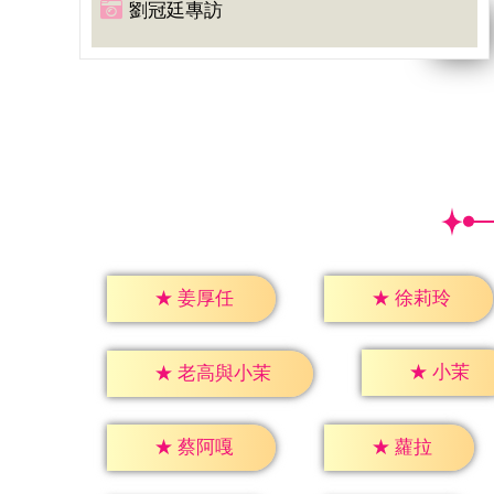
劉冠廷專訪
★
姜厚任
★
徐莉玲
★
小茉
★
老高與小茉
★
蘿拉
★
蔡阿嘎