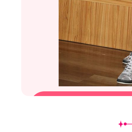
(
16
/36)校花女團TUD化身魔女
型，擔任愛心大使呼籲大眾幫助募