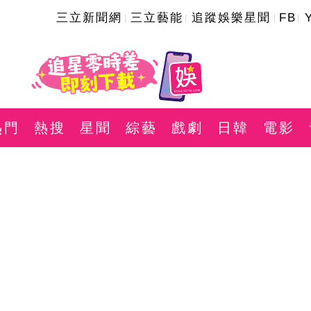
三立新聞網
三立藝能
追蹤娛樂星聞
FB
熱門
熱搜
星聞
綜藝
戲劇
日韓
電影