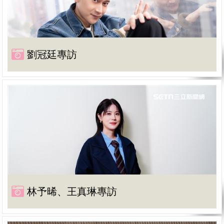
劉冠廷專訪
林予晞、王真琳專訪