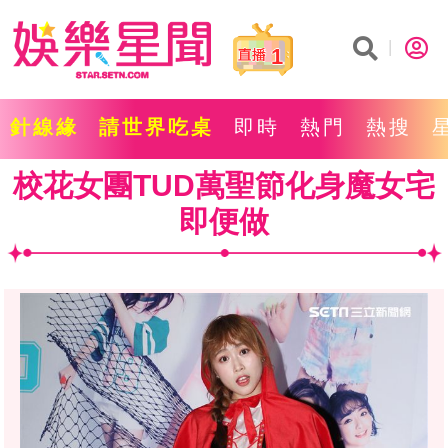
1
針線緣
請世界吃桌
即時
熱門
熱搜
校花女團TUD萬聖節化身魔女宅
即便做