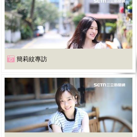
簡莉紋專訪