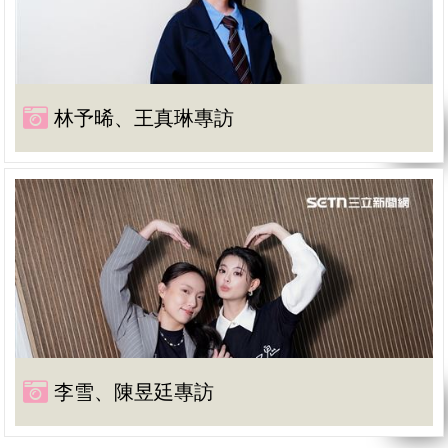
林予晞、王真琳專訪
李雪、陳昱廷專訪