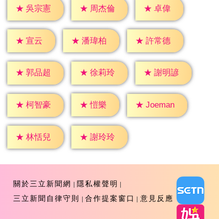
★
卓偉
★
吳宗憲
★
周杰倫
★
宣云
★
潘瑋柏
★
許常德
★
郭品超
★
徐莉玲
★
謝明諺
★
愷樂
★
柯智豪
★
Joeman
★
林恬兒
★
謝玲玲
關於三立新聞網
隱私權聲明
三立新聞自律守則
合作提案窗口
意見反應