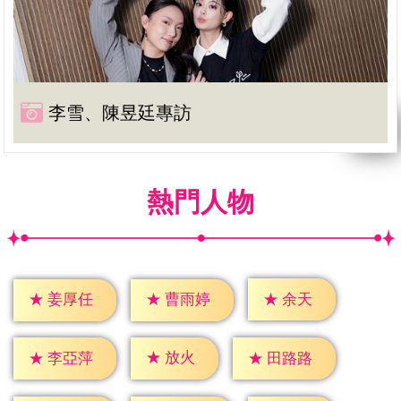
李雪、陳昱廷專訪
熱門人物
★
余天
★
姜厚任
★
曹雨婷
★
放火
★
李亞萍
★
田路路