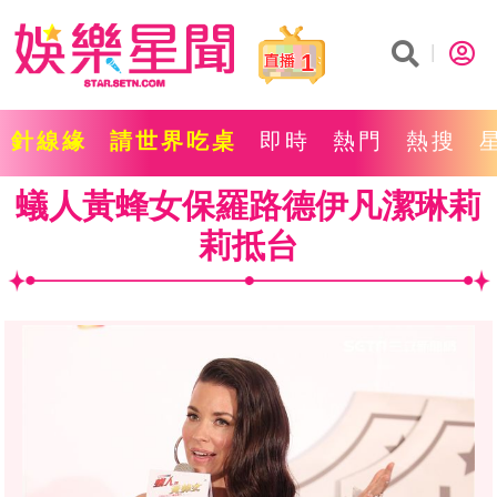
1
針線緣
請世界吃桌
即時
熱門
熱搜
蟻人黃蜂女保羅路德伊凡潔琳莉
莉抵台