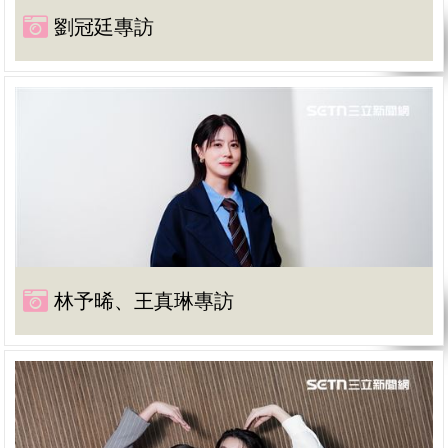
劉冠廷專訪
林予晞、王真琳專訪