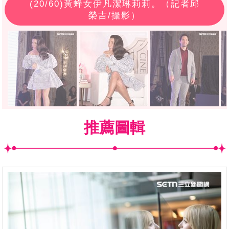
(
20
/60)黃蜂女伊凡潔琳莉莉。（記者邱
榮吉/攝影）
推薦圖輯