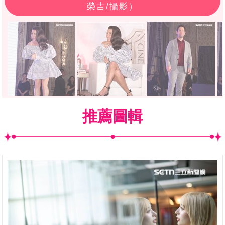
榮吉/攝影）
推薦圖輯