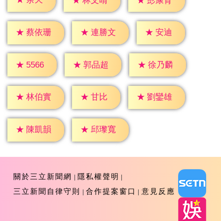
★
林文晴
★
彭康育
★
安迪
★
蔡依珊
★
連勝文
★
5566
★
郭品超
★
徐乃麟
★
甘比
★
林伯實
★
劉鑾雄
★
陳凱韻
★
邱瓈寬
關於三立新聞網
隱私權聲明
三立新聞自律守則
合作提案窗口
意見反應