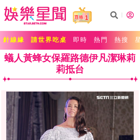
1
針線緣
請世界吃桌
即時
熱門
熱搜
蟻人黃蜂女保羅路德伊凡潔琳莉
莉抵台