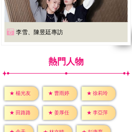
李雪、陳昱廷專訪
熱門人物
★
楊光友
★
曹雨婷
★
徐莉玲
★
田路路
★
姜厚任
★
李亞萍
★
余天