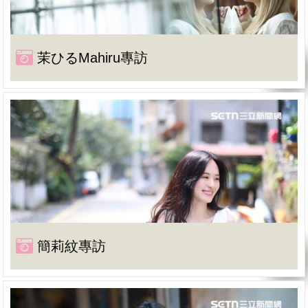
茉ひるMahiru專訪
簡莉紋專訪