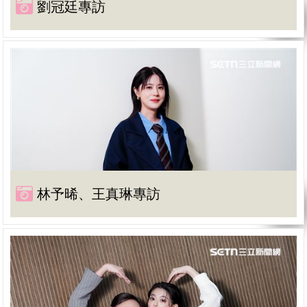
劉冠廷專訪
林予晞、王真琳專訪