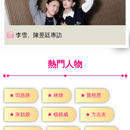
李雪、陳昱廷專訪
熱門人物
★
林煒
★
田路路
★
龔慈恩
★
灰姑娘
★
楊銘威
★
方志友