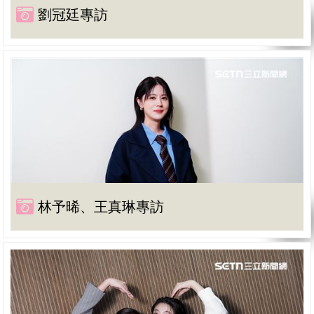
劉冠廷專訪
林予晞、王真琳專訪