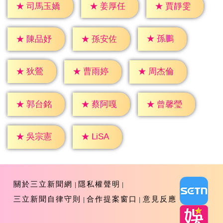
★
姜厚任
★
賈靜雯
★
司馬玉嬌
★
孫鵬
★
陳品妤
★
孫安佐
★
狄鶯
★
曹雨婷
★
周杰倫
★
郭台銘
★
蔡阿嘎
★
曾馨瑩
★
LiSA
★
吳宗憲
關於三立新聞網
隱私權聲明
三立新聞自律守則
合作提案窗口
意見反應