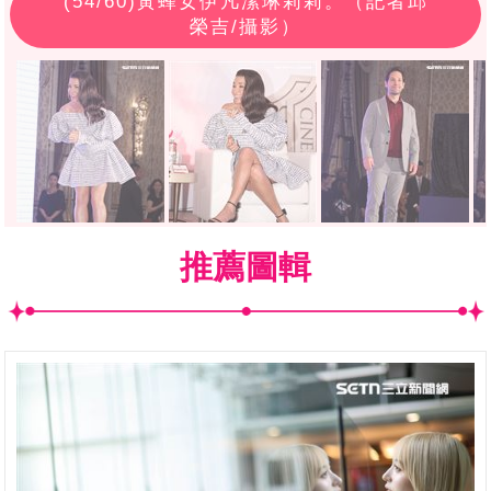
(
54
/60)黃蜂女伊凡潔琳莉莉。（記者邱
榮吉/攝影）
推薦圖輯