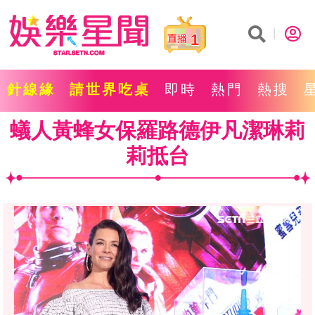
1
針線緣
請世界吃桌
即時
熱門
熱搜
蟻人黃蜂女保羅路德伊凡潔琳莉
莉抵台