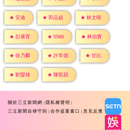
★
安迪
★
郭品超
★
林文晴
★
5566
★
彭康育
★
林伯實
★
甘比
★
徐乃麟
★
許常德
★
劉鑾雄
★
陳凱韻
關於三立新聞網
隱私權聲明
三立新聞自律守則
合作提案窗口
意見反應