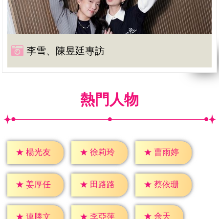
李雪、陳昱廷專訪
熱門人物
★
楊光友
★
徐莉玲
★
曹雨婷
★
姜厚任
★
田路路
★
蔡依珊
★
余天
★
連勝文
★
李亞萍