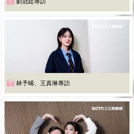
劉冠廷專訪
林予晞、王真琳專訪