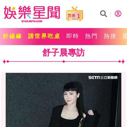
1
針線緣
請世界吃桌
即時
熱門
熱搜
舒子晨專訪