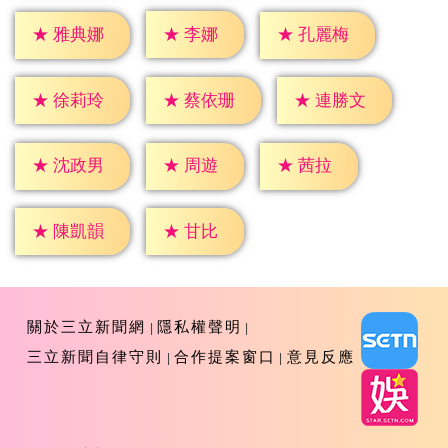
★
李娜
★
雅典娜
★
孔麗梅
★
徐莉玲
★
蔡依珊
★
連勝文
★
周遊
★
茜拉
★
沈政男
★
甘比
★
陳凱韻
關於三立新聞網
隱私權聲明
三立新聞自律守則
合作提案窗口
意見反應