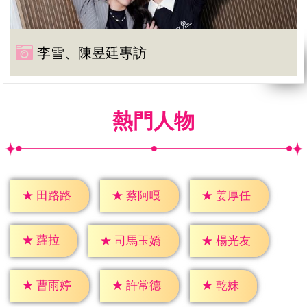
李雪、陳昱廷專訪
熱門人物
★
田路路
★
蔡阿嘎
★
姜厚任
★
蘿拉
★
楊光友
★
司馬玉嬌
★
乾妹
★
曹雨婷
★
許常德