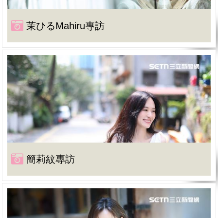
茉ひるMahiru專訪
簡莉紋專訪