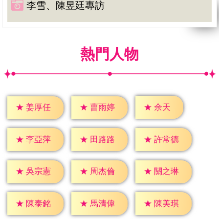
李雪、陳昱廷專訪
熱門人物
★
余天
★
姜厚任
★
曹雨婷
★
李亞萍
★
田路路
★
許常德
★
吳宗憲
★
周杰倫
★
關之琳
★
陳泰銘
★
馬清偉
★
陳美琪