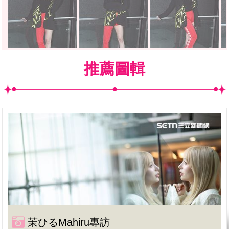
推薦圖輯
茉ひるMahiru專訪