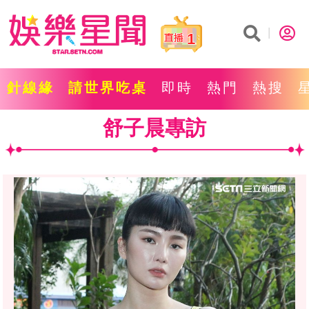
1
針線緣
請世界吃桌
即時
熱門
熱搜
舒子晨專訪