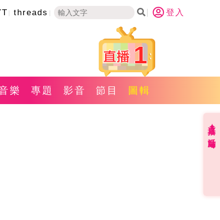
YT
threads
登入
1
音樂
專題
影音
節目
圖輯
直播✦活動