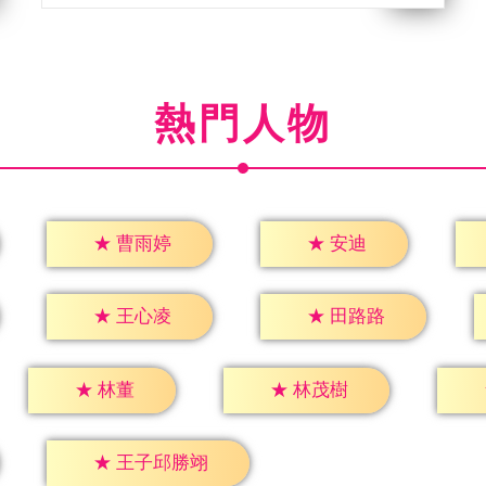
熱門人物
★
安迪
★
曹雨婷
★
王心凌
★
田路路
★
林董
★
林茂樹
★
王子邱勝翊