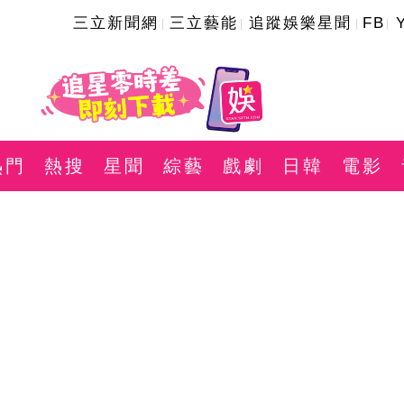
三立新聞網
三立藝能
追蹤娛樂星聞
FB
熱門
熱搜
星聞
綜藝
戲劇
日韓
電影