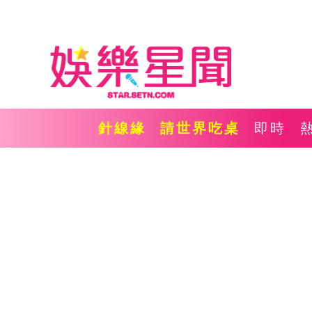
針線緣
請世界吃桌
即時