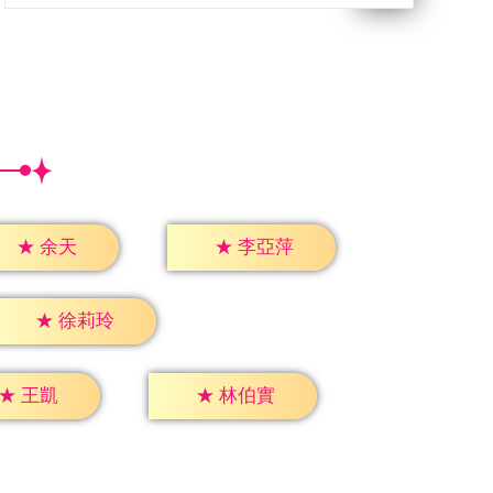
★
余天
★
李亞萍
★
徐莉玲
★
王凱
★
林伯實