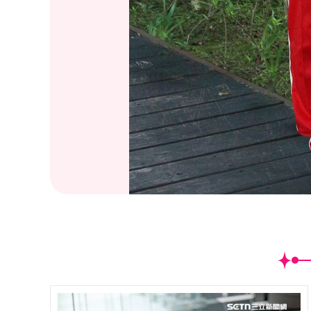
(
25
/39)