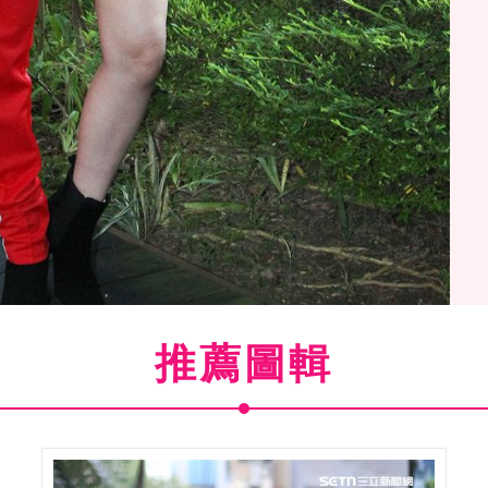
推薦圖輯
舒子晨專訪。（記者邱榮吉/攝影）