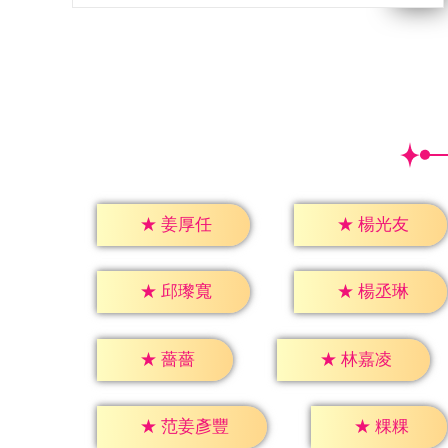
★
姜厚任
★
楊光友
★
邱瓈寬
★
楊丞琳
★
薔薔
★
林嘉凌
★
粿粿
★
范姜彥豐