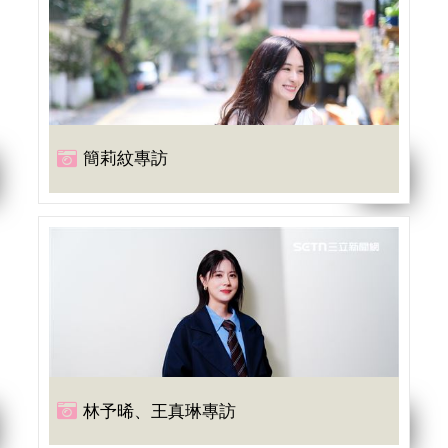
簡莉紋專訪
林予晞、王真琳專訪