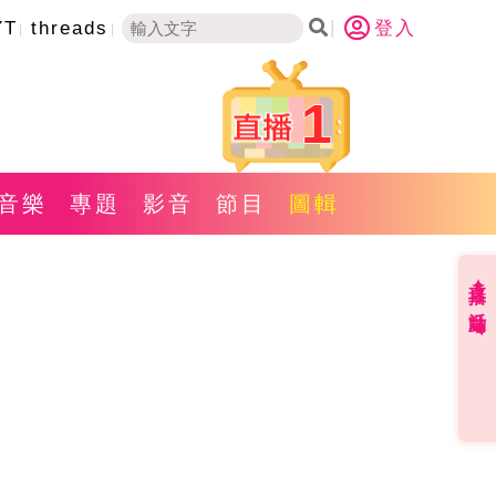
YT
threads
登入
1
音樂
專題
影音
節目
圖輯
直播✦活動