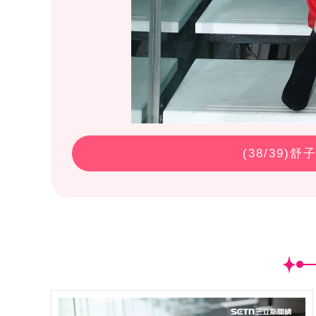
(
38
/39)