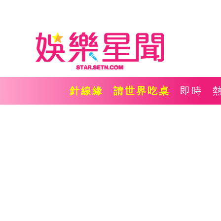
針線緣
請世界吃桌
即時