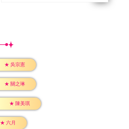
★
吳宗憲
★
關之琳
★
陳美琪
★
六月