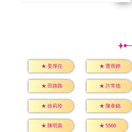
★
姜厚任
★
曹雨婷
★
田路路
★
許常德
★
徐莉玲
★
陳泰銘
★
5566
★
陳明真