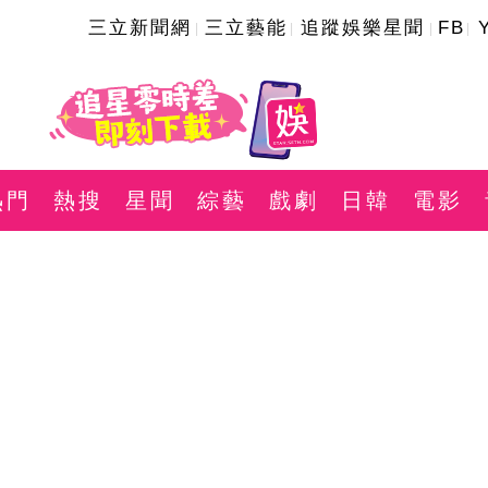
三立新聞網
三立藝能
追蹤娛樂星聞
FB
熱門
熱搜
星聞
綜藝
戲劇
日韓
電影