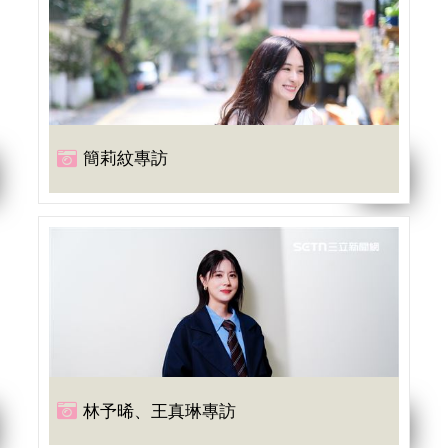
簡莉紋專訪
林予晞、王真琳專訪