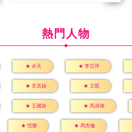
熱門人物
★
余天
★
李亞萍
★
王凱
★
丟丟妹
★
王國旌
★
馬清偉
★
愷樂
★
周杰倫