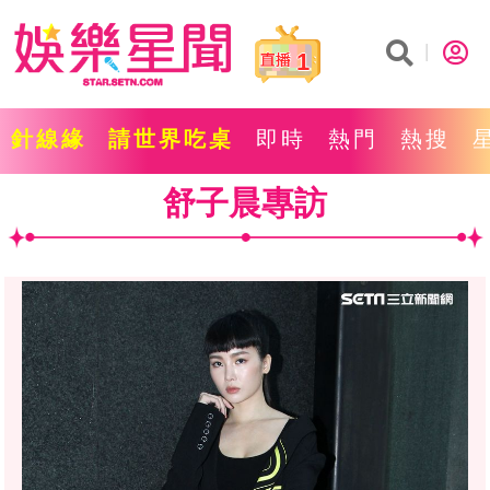
1
針線緣
請世界吃桌
即時
熱門
熱搜
舒子晨專訪