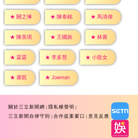
★
關之琳
★
陳泰銘
★
馬清偉
★
林襄
★
陳美琪
★
王國旌
★
霖霖
★
李多慧
★
小龍女
★
康凱
★
Joeman
關於三立新聞網
隱私權聲明
三立新聞自律守則
合作提案窗口
意見反應