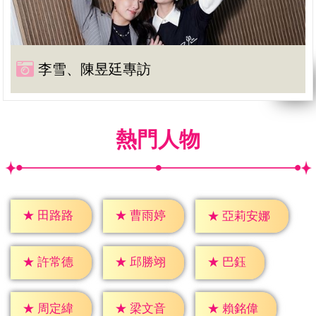
李雪、陳昱廷專訪
熱門人物
★
田路路
★
曹雨婷
★
亞莉安娜
★
巴鈺
★
許常德
★
邱勝翊
★
周定緯
★
梁文音
★
賴銘偉