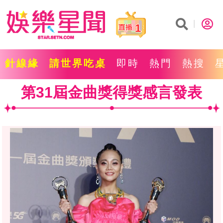
1
針線緣
請世界吃桌
即時
熱門
熱搜
第31屆金曲獎得獎感言發表