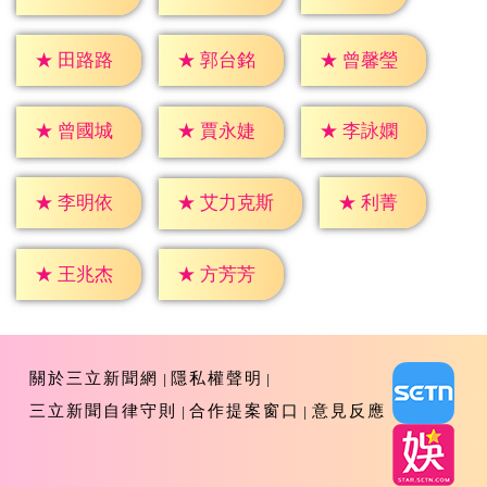
★
田路路
★
郭台銘
★
曾馨瑩
★
曾國城
★
賈永婕
★
李詠嫻
★
利菁
★
李明依
★
艾力克斯
★
王兆杰
★
方芳芳
關於三立新聞網
隱私權聲明
三立新聞自律守則
合作提案窗口
意見反應