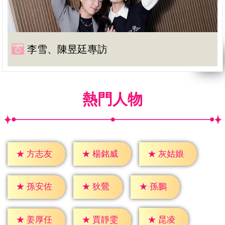
李雪、陳昱廷專訪
熱門人物
★
方志友
★
楊銘威
★
灰姑娘
★
狄鶯
★
孫鵬
★
孫安佐
★
昆凌
★
姜厚任
★
賈靜雯