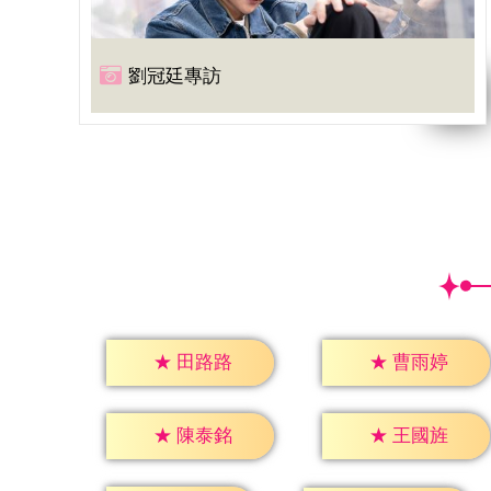
劉冠廷專訪
★
田路路
★
曹雨婷
★
陳泰銘
★
王國旌