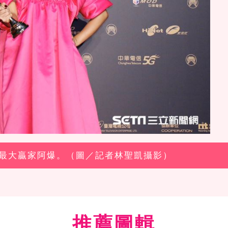
曲獎最大贏家阿爆。（圖／記者林聖凱攝影）
推薦圖輯