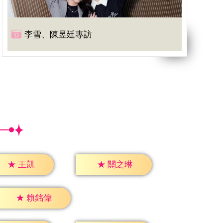
李雪、陳昱廷專訪
★
王凱
★
關之琳
★
賴銘偉