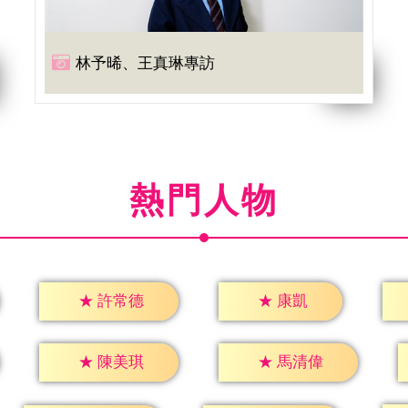
林予晞、王真琳專訪
熱門人物
★
康凱
★
許常德
★
陳美琪
★
馬清偉