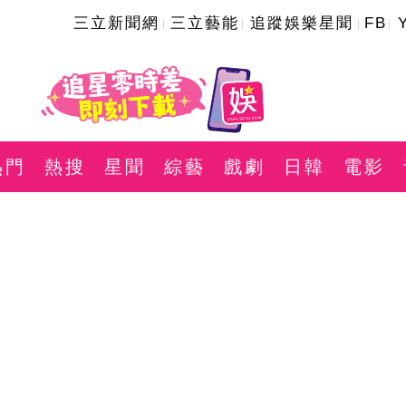
三立新聞網
三立藝能
追蹤娛樂星聞
FB
熱門
熱搜
星聞
綜藝
戲劇
日韓
電影