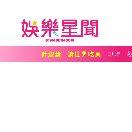
針線緣
請世界吃桌
即時