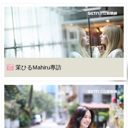
茉ひるMahiru專訪