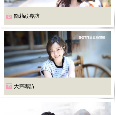
簡莉紋專訪
大霈專訪