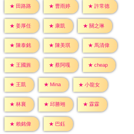
★
田路路
★
曹雨婷
★
許常德
★
康凱
★
姜厚任
★
關之琳
★
陳泰銘
★
陳美琪
★
馬清偉
★
cheap
★
王國旌
★
蔡阿嘎
★
王凱
★
Mina
★
小龍女
★
林襄
★
霖霖
★
邱勝翊
★
巴鈺
★
賴銘偉