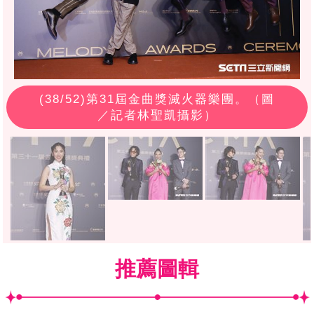
(
38
/52)第31屆金曲獎滅火器樂團。（圖
／記者林聖凱攝影）
推薦圖輯