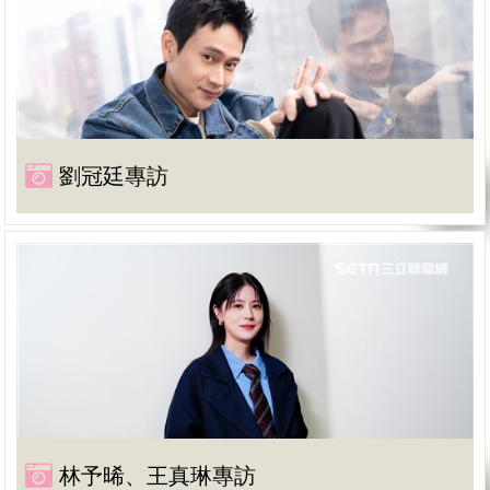
劉冠廷專訪
林予晞、王真琳專訪