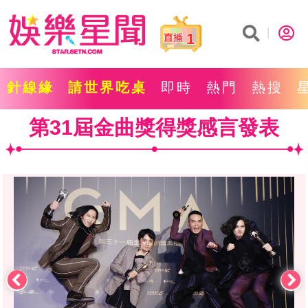
1
針線緣
請世界吃桌
即時
熱門
熱搜
第31屆金曲獎得獎感言發表