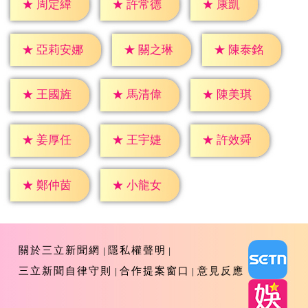
★
康凱
★
周定緯
★
許常德
★
關之琳
★
陳泰銘
★
亞莉安娜
★
王國旌
★
馬清偉
★
陳美琪
★
姜厚任
★
王宇婕
★
許效舜
★
鄭仲茵
★
小龍女
關於三立新聞網
隱私權聲明
三立新聞自律守則
合作提案窗口
意見反應