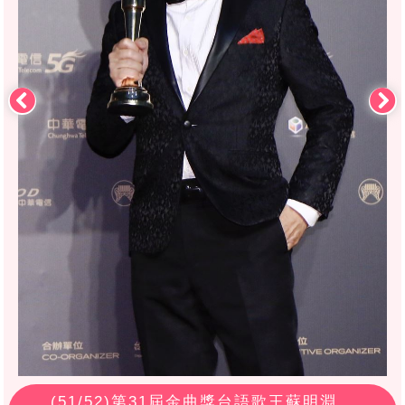
(
51
/52)第31屆金曲獎台語歌王蘇明淵。