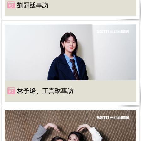
劉冠廷專訪
林予晞、王真琳專訪