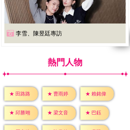
李雪、陳昱廷專訪
熱門人物
★
田路路
★
曹雨婷
★
賴銘偉
★
巴鈺
★
邱勝翊
★
梁文音