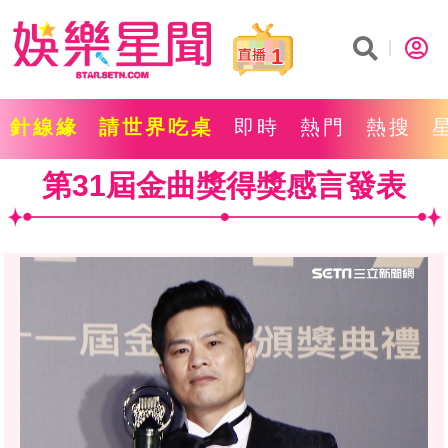
1
針線緣
請世界吃桌
即時
熱門
熱搜
第31屆金曲獎得獎感言發表