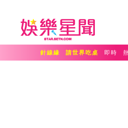
針線緣
請世界吃桌
即時