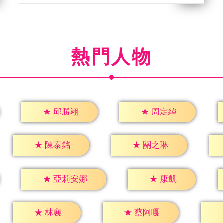
熱門人物
★
邱勝翊
★
周定緯
★
陳泰銘
★
關之琳
★
康凱
★
亞莉安娜
★
林襄
★
蔡阿嘎