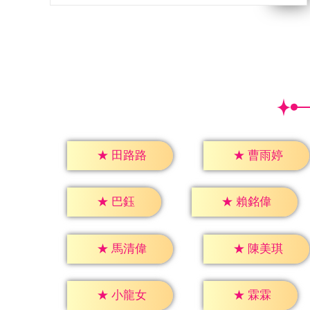
★
田路路
★
曹雨婷
★
巴鈺
★
賴銘偉
★
馬清偉
★
陳美琪
★
霖霖
★
小龍女