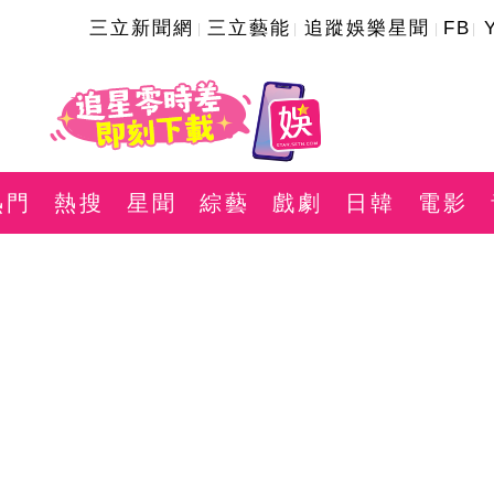
三立新聞網
三立藝能
追蹤娛樂星聞
FB
熱門
熱搜
星聞
綜藝
戲劇
日韓
電影