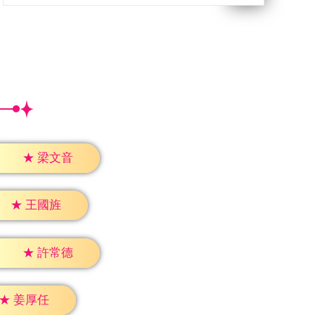
★
梁文音
★
王國旌
★
許常德
★
姜厚任