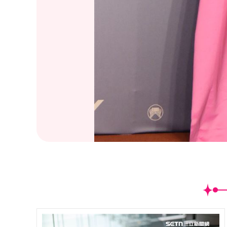
(
34
/52)第31屆金