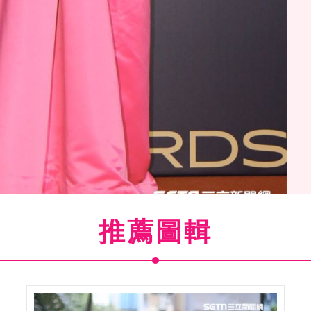
推薦圖輯
曲獎最大贏家阿爆。（圖／記者林聖凱攝影）