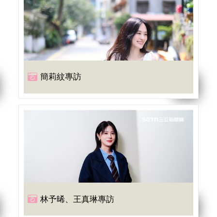
簡莉紋專訪
林予晞、王真琳專訪