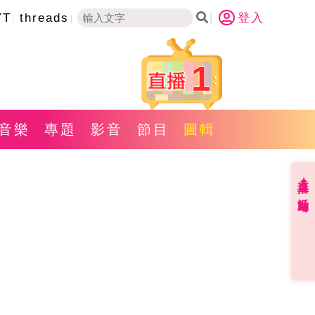
YT
threads
登入
1
音樂
專題
影音
節目
圖輯
直播✦活動