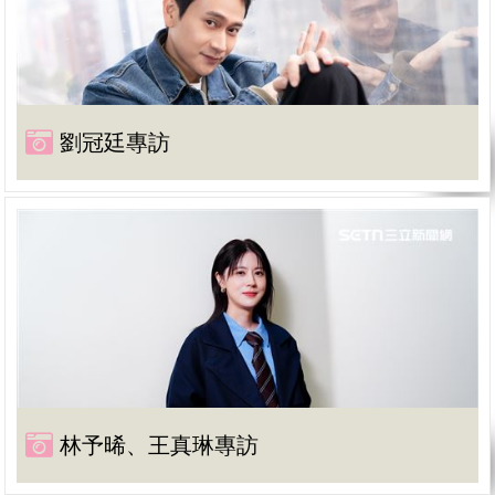
劉冠廷專訪
林予晞、王真琳專訪