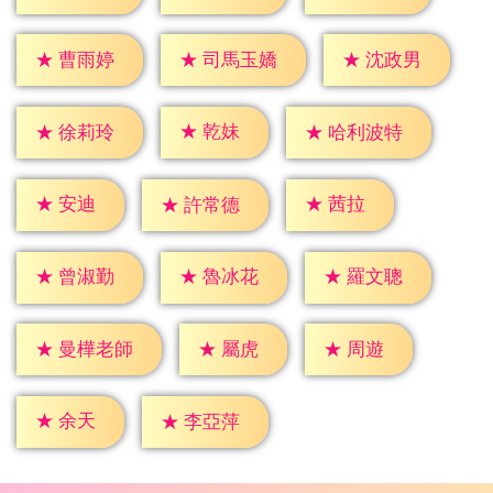
★
曹雨婷
★
沈政男
★
司馬玉嬌
★
乾妹
★
徐莉玲
★
哈利波特
★
安迪
★
茜拉
★
許常德
★
曾淑勤
★
魯冰花
★
羅文聰
★
屬虎
★
周遊
★
曼樺老師
★
余天
★
李亞萍