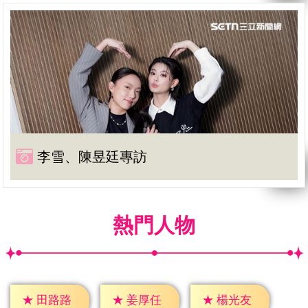
李雪、陳昱廷專訪
熱門人物
★
田路路
★
姜厚任
★
楊光友