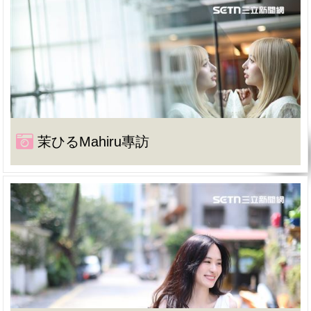
茉ひるMahiru專訪