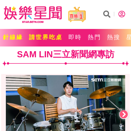
1
針線緣
請世界吃桌
即時
熱門
熱搜
SAM LIN三立新聞網專訪