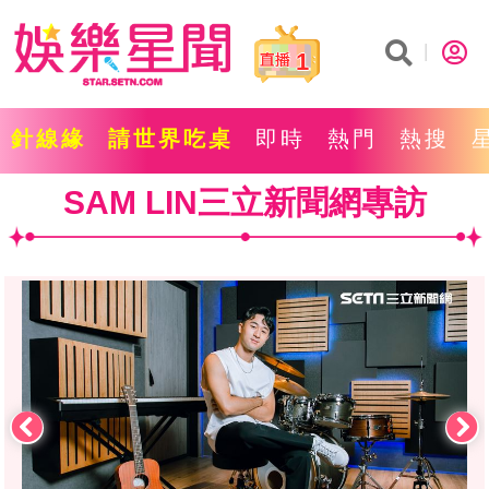
1
針線緣
請世界吃桌
即時
熱門
熱搜
SAM LIN三立新聞網專訪