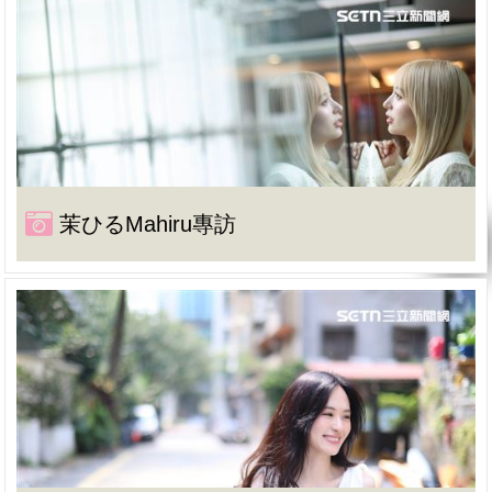
茉ひるMahiru專訪