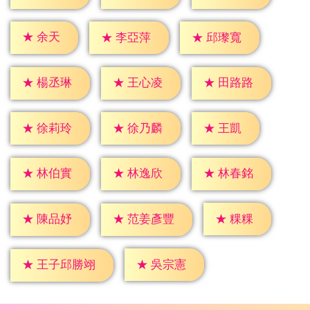
★
余天
★
李亞萍
★
邱瓈寬
★
楊丞琳
★
王心凌
★
田路路
★
王凱
★
徐莉玲
★
徐乃麟
★
林伯實
★
林逸欣
★
林春銘
★
粿粿
★
陳品妤
★
范姜彥豐
★
吳宗憲
★
王子邱勝翊