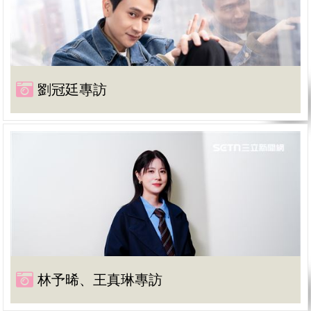
劉冠廷專訪
林予晞、王真琳專訪