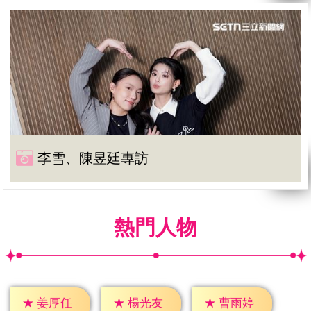
李雪、陳昱廷專訪
熱門人物
★
姜厚任
★
楊光友
★
曹雨婷