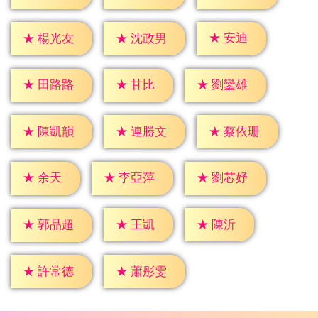
★
安迪
★
楊光友
★
沈政男
★
甘比
★
田路路
★
劉鑾雄
★
陳凱韻
★
連勝文
★
蔡依珊
★
余天
★
李亞萍
★
劉芯妤
★
王凱
★
陳沂
★
郭品超
★
許常德
★
蕭彤雯