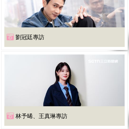
劉冠廷專訪
林予晞、王真琳專訪