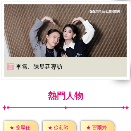
李雪、陳昱廷專訪
熱門人物
★
姜厚任
★
徐莉玲
★
曹雨婷