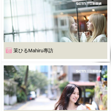
茉ひるMahiru專訪