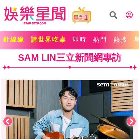
1
針線緣
請世界吃桌
即時
熱門
熱搜
SAM LIN三立新聞網專訪