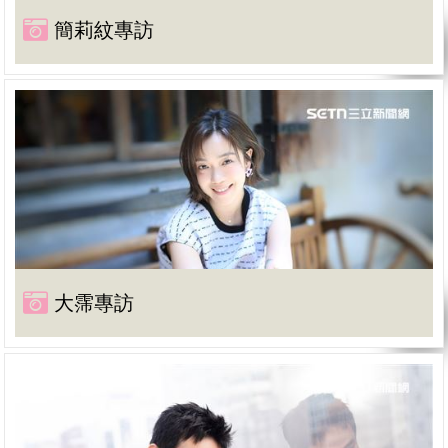
簡莉紋專訪
大霈專訪