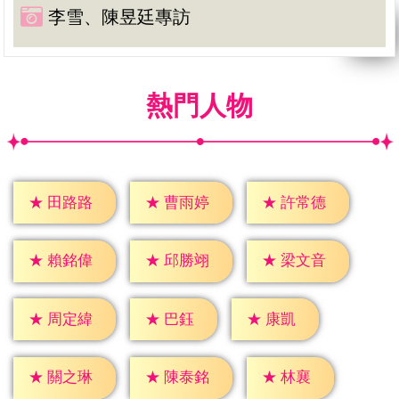
李雪、陳昱廷專訪
熱門人物
★
田路路
★
曹雨婷
★
許常德
★
賴銘偉
★
邱勝翊
★
梁文音
★
巴鈺
★
康凱
★
周定緯
★
林襄
★
關之琳
★
陳泰銘