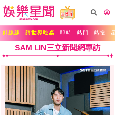
1
針線緣
請世界吃桌
即時
熱門
熱搜
SAM LIN三立新聞網專訪