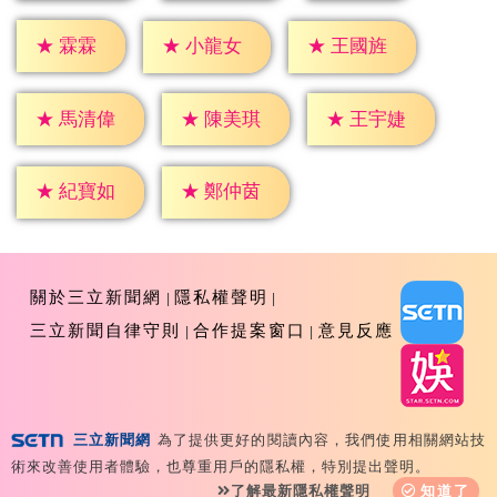
★
霖霖
★
小龍女
★
王國旌
★
馬清偉
★
陳美琪
★
王宇婕
★
紀寶如
★
鄭仲茵
關於三立新聞網
隱私權聲明
三立新聞自律守則
合作提案窗口
意見反應
三立新聞網
為了提供更好的閱讀內容，我們使用相關網站技
Copyright ©2026 Sanlih E-Television All Rights
術來改善使用者體驗，也尊重用戶的隱私權，特別提出聲明。
Reserved 版權所有 盜用必究 台北市內湖區舊宗路一段159
了解最新隱私權聲明
知道了