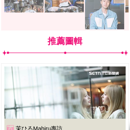
推薦圖輯
茉ひるMahiru專訪