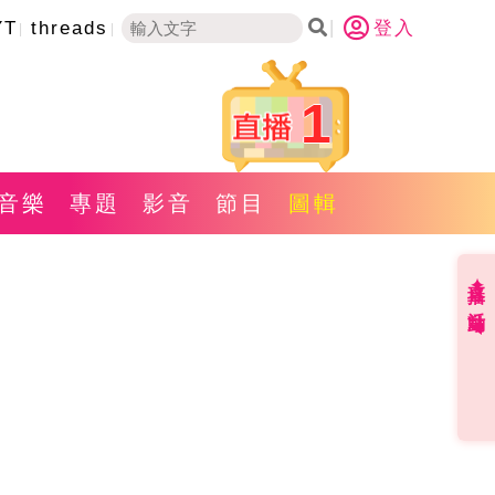
YT
threads
登入
1
音樂
專題
影音
節目
圖輯
直播✦活動