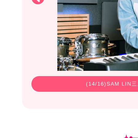
(
14
/16)SAM 