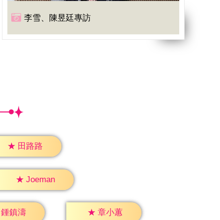
李雪、陳昱廷專訪
★
田路路
★
Joeman
鍾鎮濤
★
章小蕙