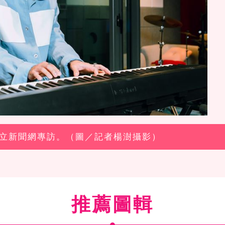
LIN三立新聞網專訪。（圖／記者楊澍攝影）
推薦圖輯