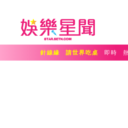
針線緣
請世界吃桌
即時