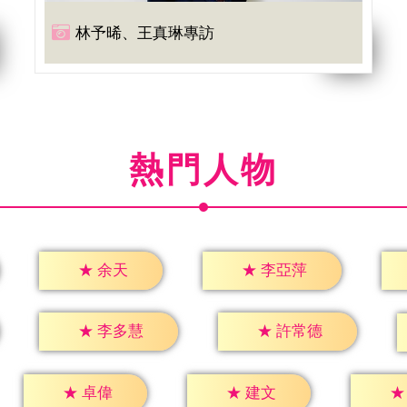
林予晞、王真琳專訪
熱門人物
★
余天
★
李亞萍
★
李多慧
★
許常德
★
卓偉
★
建文
★