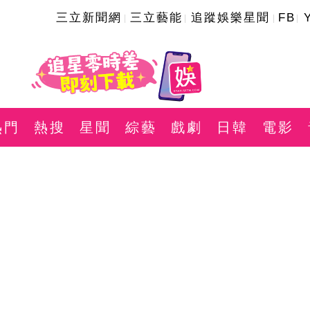
三立新聞網
三立藝能
追蹤娛樂星聞
FB
熱門
熱搜
星聞
綜藝
戲劇
日韓
電影