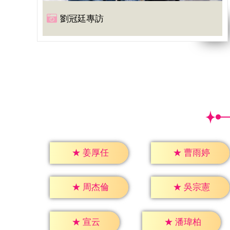
劉冠廷專訪
★
姜厚任
★
曹雨婷
★
周杰倫
★
吳宗憲
★
宣云
★
潘瑋柏