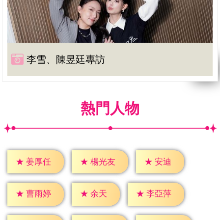
李雪、陳昱廷專訪
熱門人物
★
安迪
★
姜厚任
★
楊光友
★
余天
★
曹雨婷
★
李亞萍