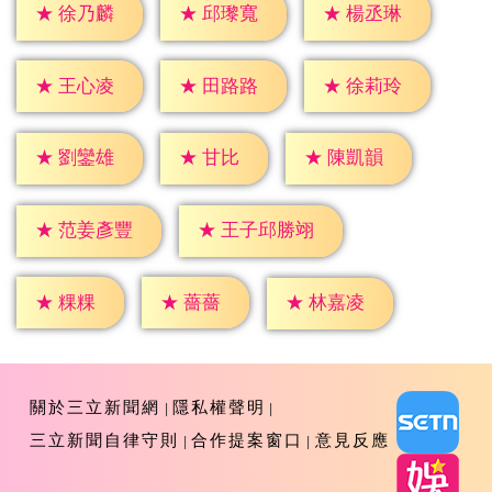
★
徐乃麟
★
邱瓈寬
★
楊丞琳
★
王心凌
★
田路路
★
徐莉玲
★
甘比
★
劉鑾雄
★
陳凱韻
★
范姜彥豐
★
王子邱勝翊
★
粿粿
★
薔薔
★
林嘉凌
關於三立新聞網
隱私權聲明
三立新聞自律守則
合作提案窗口
意見反應