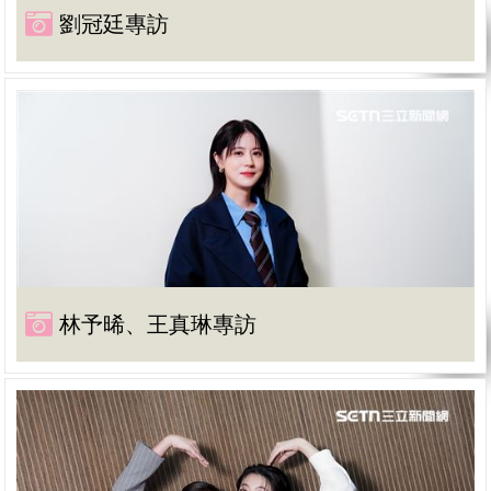
劉冠廷專訪
林予晞、王真琳專訪