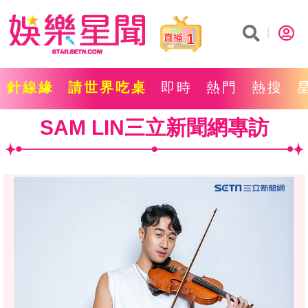
1
針線緣
請世界吃桌
即時
熱門
熱搜
SAM LIN三立新聞網專訪