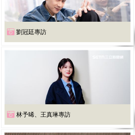
劉冠廷專訪
林予晞、王真琳專訪