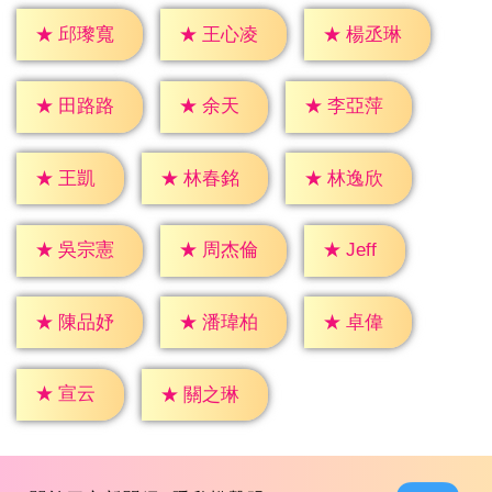
★
邱瓈寬
★
王心凌
★
楊丞琳
★
余天
★
田路路
★
李亞萍
★
王凱
★
林春銘
★
林逸欣
★
Jeff
★
吳宗憲
★
周杰倫
★
卓偉
★
陳品妤
★
潘瑋柏
★
宣云
★
關之琳