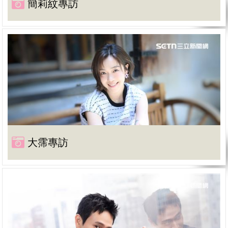
簡莉紋專訪
大霈專訪