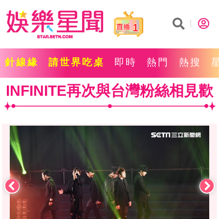
1
針線緣
請世界吃桌
即時
熱門
熱搜
INFINITE再次與台灣粉絲相見歡