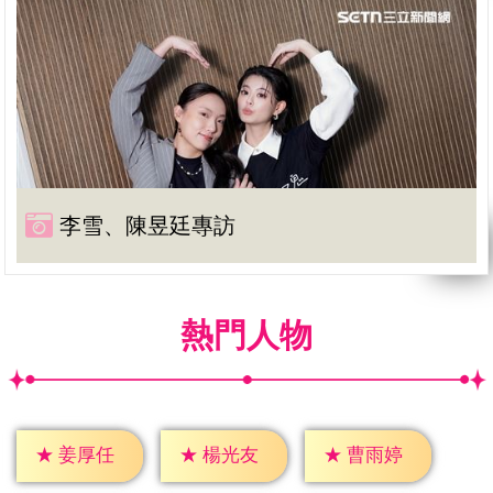
李雪、陳昱廷專訪
熱門人物
★
姜厚任
★
楊光友
★
曹雨婷