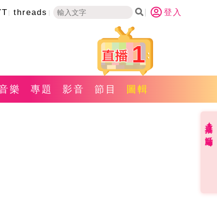
YT
threads
登入
1
音樂
專題
影音
節目
圖輯
直播✦活動