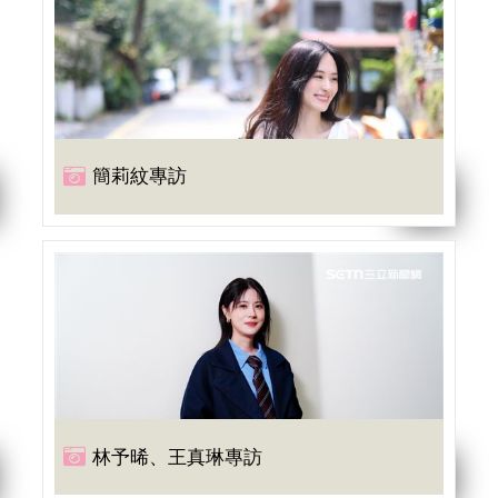
簡莉紋專訪
林予晞、王真琳專訪