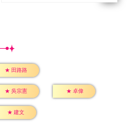
★
田路路
★
卓偉
★
吳宗憲
★
建文