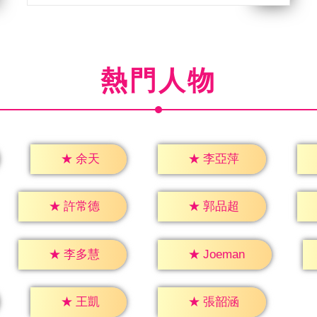
熱門人物
★
余天
★
李亞萍
★
許常德
★
郭品超
★
李多慧
★
Joeman
★
王凱
★
張韶涵