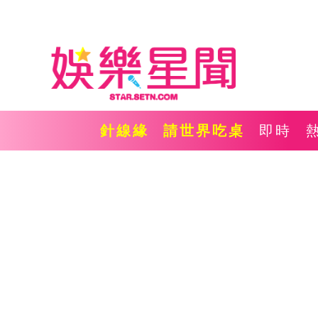
針線緣
請世界吃桌
即時