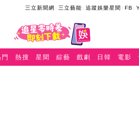
三立新聞網
三立藝能
追蹤娛樂星聞
FB
熱門
熱搜
星聞
綜藝
戲劇
日韓
電影