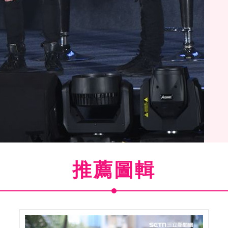
推薦圖輯
(
12
/51)