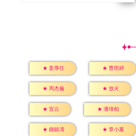
★
姜厚任
★
曹雨婷
★
放火
★
周杰倫
★
宣云
★
潘瑋柏
★
鍾鎮濤
★
章小蕙