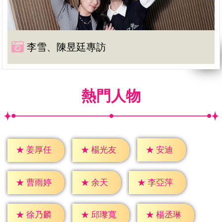
李雪、陳昱廷專訪
熱門人物
★
安迪
★
姜厚任
★
楊光友
★
余天
★
曹雨婷
★
李亞萍
★
徐乃麟
★
邱瓈寬
★
楊丞琳