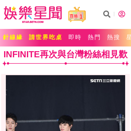
1
針線緣
請世界吃桌
即時
熱門
熱搜
INFINITE再次與台灣粉絲相見歡