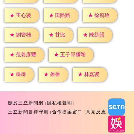
★
王心凌
★
田路路
★
徐莉玲
★
甘比
★
劉鑾雄
★
陳凱韻
★
范姜彥豐
★
王子邱勝翊
★
粿粿
★
薔薔
★
林嘉凌
關於三立新聞網
隱私權聲明
三立新聞自律守則
合作提案窗口
意見反應