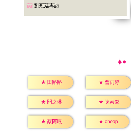
劉冠廷專訪
★
田路路
★
曹雨婷
★
關之琳
★
陳泰銘
★
cheap
★
蔡阿嘎