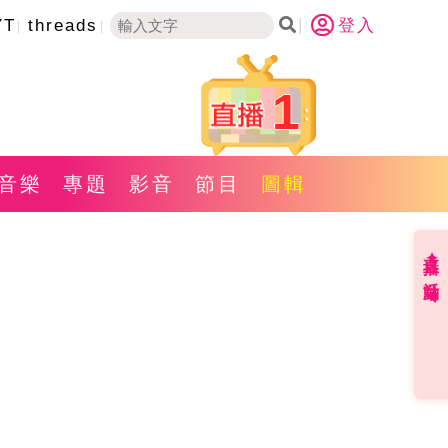
YT
threads
登入
1
音樂
專題
影音
節目
圖輯
直播✦活動