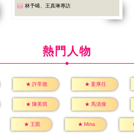
林予晞、王真琳專訪
熱門人物
★
許常德
★
姜厚任
★
陳美琪
★
馬清偉
★
王凱
★
Mina