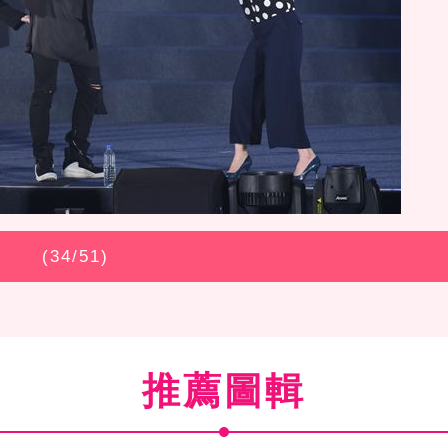
(
34
/51)
推薦圖輯