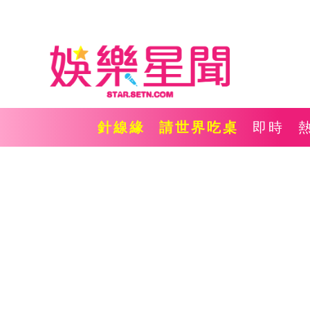
針線緣
請世界吃桌
即時