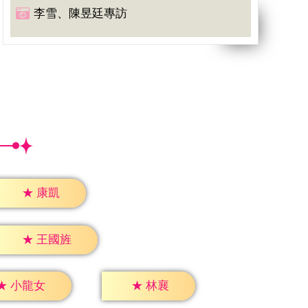
李雪、陳昱廷專訪
★
康凱
★
王國旌
★
林襄
★
小龍女