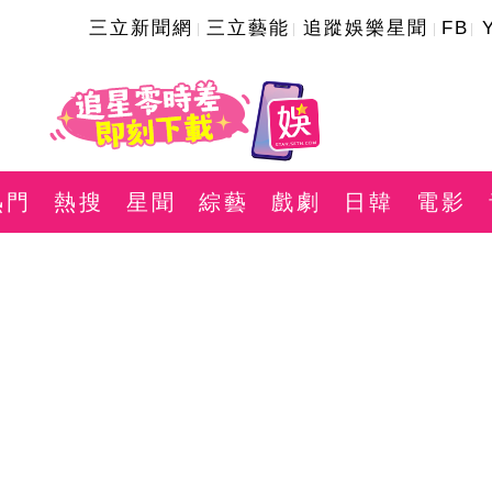
三立新聞網
三立藝能
追蹤娛樂星聞
FB
熱門
熱搜
星聞
綜藝
戲劇
日韓
電影