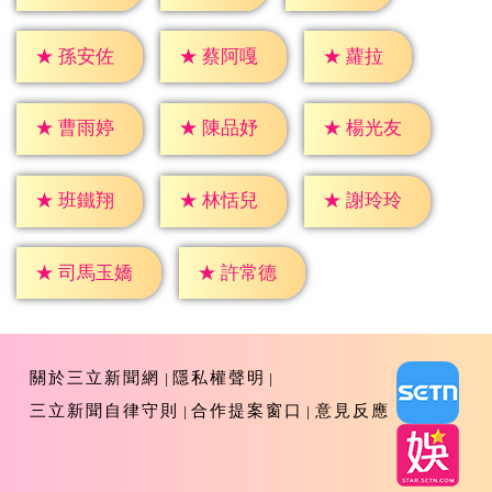
★
蘿拉
★
孫安佐
★
蔡阿嘎
★
曹雨婷
★
陳品妤
★
楊光友
★
班鐵翔
★
林恬兒
★
謝玲玲
★
許常德
★
司馬玉嬌
關於三立新聞網
隱私權聲明
三立新聞自律守則
合作提案窗口
意見反應