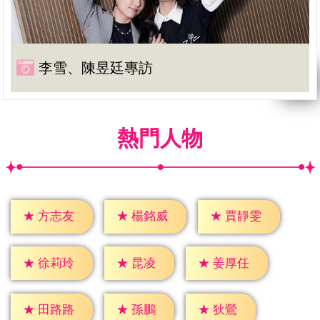
李雪、陳昱廷專訪
熱門人物
★
方志友
★
楊銘威
★
賈靜雯
★
昆凌
★
徐莉玲
★
姜厚任
★
孫鵬
★
狄鶯
★
田路路