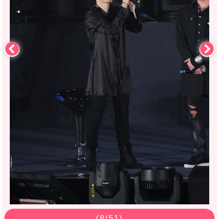
(
8
/51)