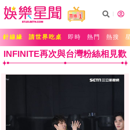
1
針線緣
請世界吃桌
即時
熱門
熱搜
INFINITE再次與台灣粉絲相見歡