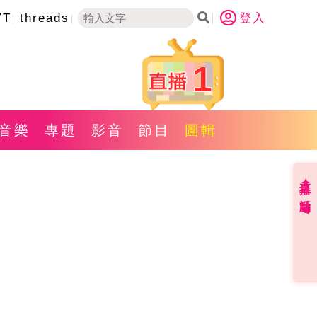
YT
threads
登入
1
音樂
專題
影音
節目
圖輯
直播✦活動