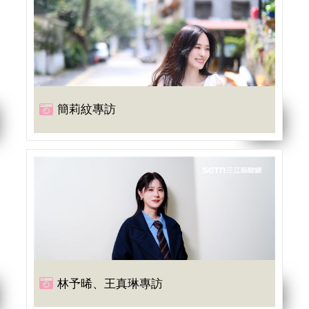
簡莉紋專訪
林予晞、王真琳專訪