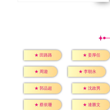
★
田路路
★
姜厚任
★
周遊
★
李朝永
★
郭品超
★
沈政男
★
蔡依珊
★
連勝文