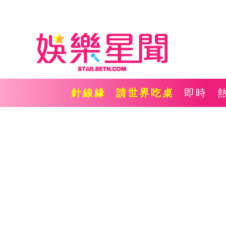
針線緣
請世界吃桌
即時