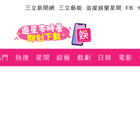
三立新聞網
三立藝能
追蹤娛樂星聞
FB
熱門
熱搜
星聞
綜藝
戲劇
日韓
電影