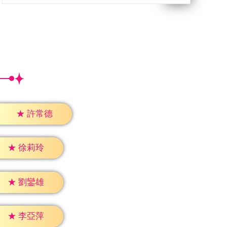
★
許常德
★
徐莉玲
★
劉鑾雄
★
李亞萍