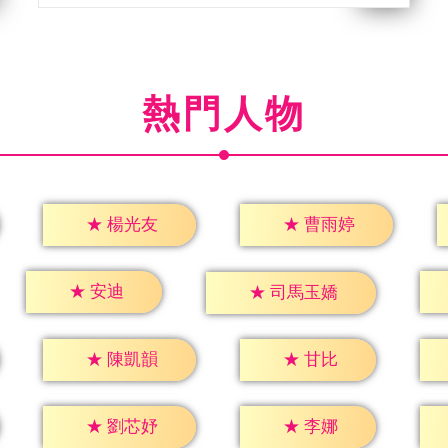
熱門人物
★
楊光友
★
曹雨婷
★
安迪
★
司馬玉嬌
★
甘比
★
陳凱韻
★
李娜
★
劉芯妤