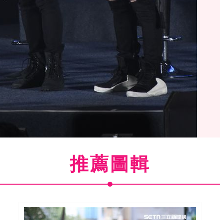
推薦圖輯
(
23
/51)