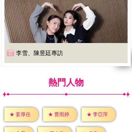
李雪、陳昱廷專訪
熱門人物
★
姜厚任
★
曹雨婷
★
李亞萍