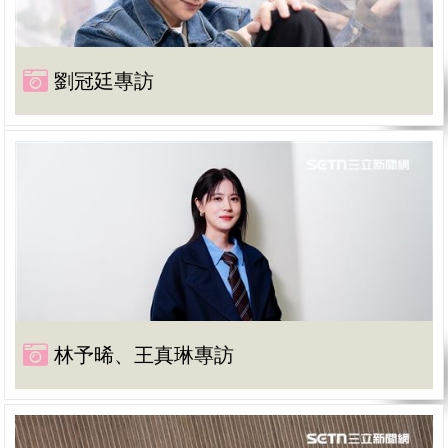
劉冠廷專訪
林予晞、王真琳專訪