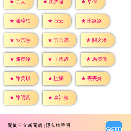
★
余天
★
卓偉
★
周杰倫
★
宣云
★
潘瑋柏
★
田路路
★
吳宗憲
★
許常德
★
關之琳
★
陳泰銘
★
王國旌
★
馬清偉
★
愷樂
★
陳美琪
★
丟丟妹
★
陳明真
★
李沛綾
關於三立新聞網
隱私權聲明