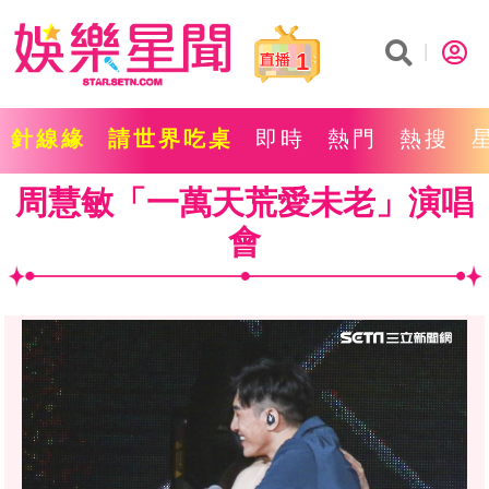
1
針線緣
請世界吃桌
即時
熱門
熱搜
周慧敏「一萬天荒愛未老」演唱
會