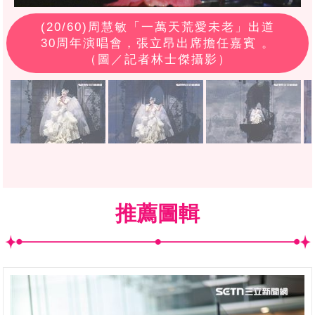
(
20
/60)周慧敏「一萬天荒愛未老」出道
30周年演唱會，張立昂出席擔任嘉賓 。
（圖／記者林士傑攝影）
推薦圖輯