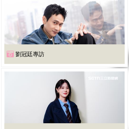
劉冠廷專訪