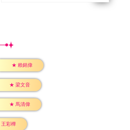
★
賴銘偉
★
梁文音
★
馬清偉
王彩樺