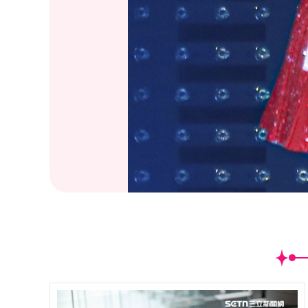
(
54
/60)周慧敏「一萬天荒愛