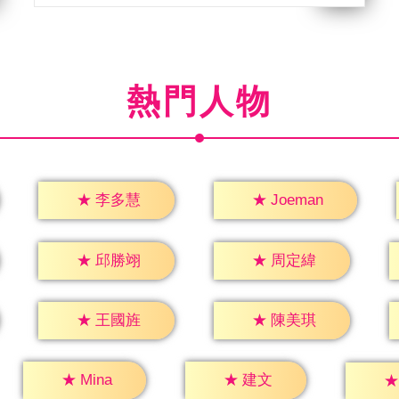
熱門人物
★
李多慧
★
Joeman
★
邱勝翊
★
周定緯
★
王國旌
★
陳美琪
★
建文
★
Mina
★