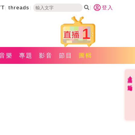
YT
threads
登入
1
音樂
專題
影音
節目
圖輯
直播✦活動