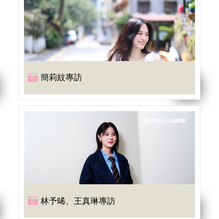
簡莉紋專訪
林予晞、王真琳專訪