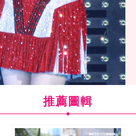
推薦圖輯
未老」出道30周年演唱會 。（圖／記者林士傑攝影）