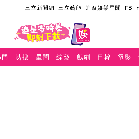
三立新聞網
三立藝能
追蹤娛樂星聞
FB
熱門
熱搜
星聞
綜藝
戲劇
日韓
電影