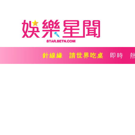
針線緣
請世界吃桌
即時