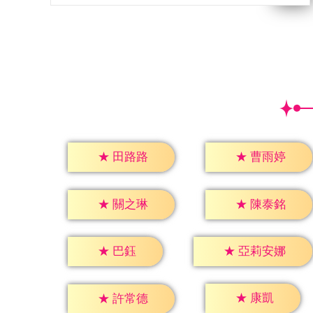
★
田路路
★
曹雨婷
★
關之琳
★
陳泰銘
★
巴鈺
★
亞莉安娜
★
康凱
★
許常德