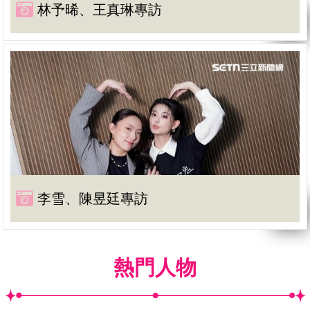
林予晞、王真琳專訪
李雪、陳昱廷專訪
熱門人物