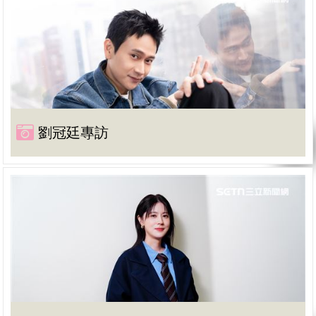
劉冠廷專訪