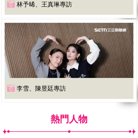
林予晞、王真琳專訪
李雪、陳昱廷專訪
熱門人物