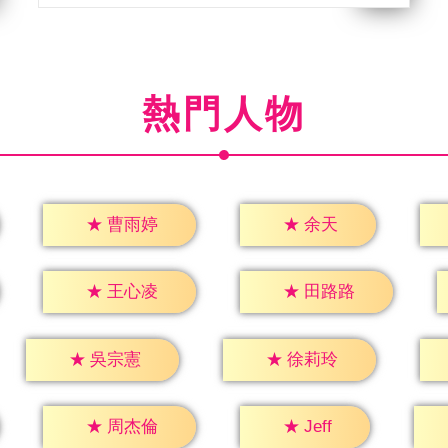
熱門人物
★
余天
★
曹雨婷
★
王心凌
★
田路路
★
吳宗憲
★
徐莉玲
★
Jeff
★
周杰倫