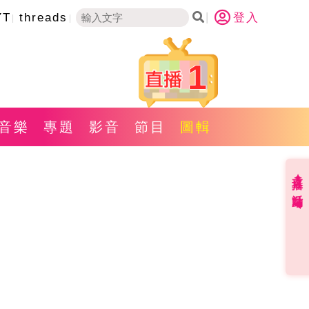
YT
threads
登入
1
音樂
專題
影音
節目
圖輯
直播✦活動