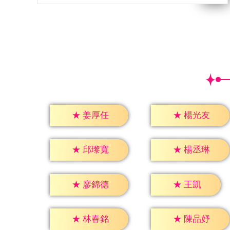
★
姜厚任
★
楊光友
★
邱瓈寬
★
楊丞琳
★
王凱
★
廖錦德
★
林春銘
★
陳品妤