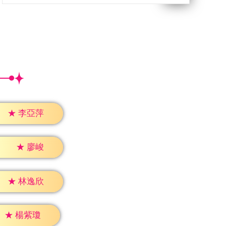
★
李亞萍
★
廖峻
★
林逸欣
★
楊紫瓊