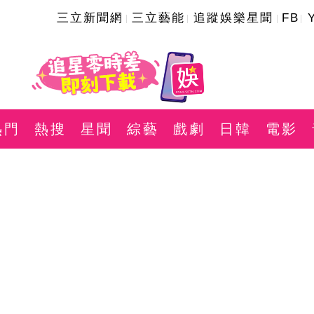
三立新聞網
三立藝能
追蹤娛樂星聞
FB
熱門
熱搜
星聞
綜藝
戲劇
日韓
電影