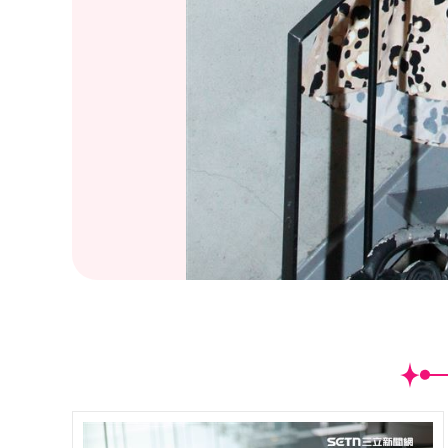
(
13
/52)劉宇珊三