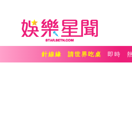
針線緣
請世界吃桌
即時