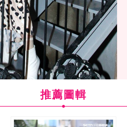
推薦圖輯
立新聞網專訪專訪。（記者邱榮吉/攝影）