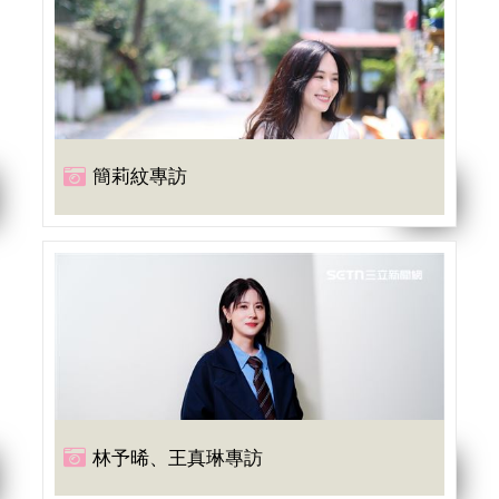
簡莉紋專訪
林予晞、王真琳專訪