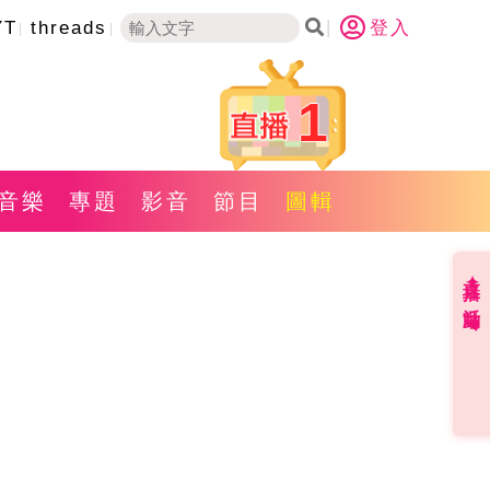
YT
threads
登入
1
音樂
專題
影音
節目
圖輯
直播✦活動