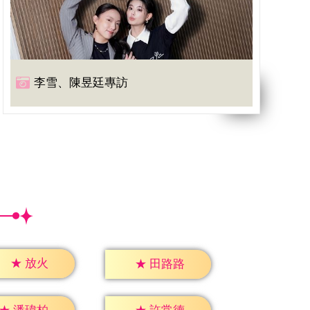
李雪、陳昱廷專訪
★
放火
★
田路路