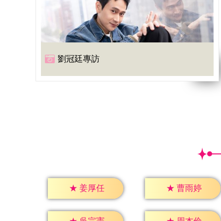
劉冠廷專訪
★
姜厚任
★
曹雨婷