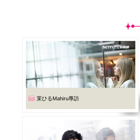
茉ひるMahiru專訪