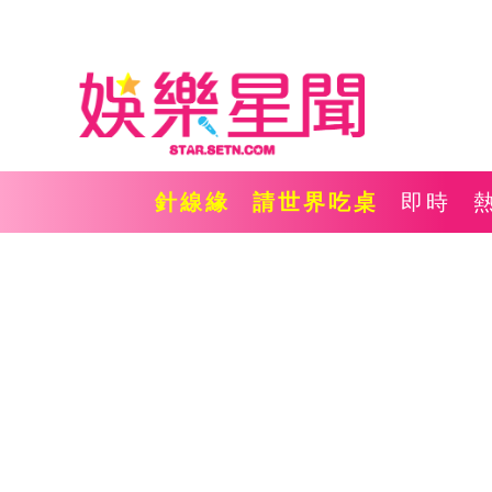
針線緣
請世界吃桌
即時