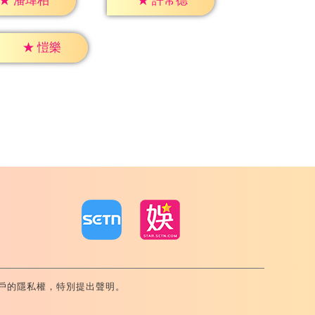
★
潘瑋柏
★
許常德
★
愷樂
戶的隱私權，特別提出聲明。
內湖區舊宗路一段159號 02-8792-8888