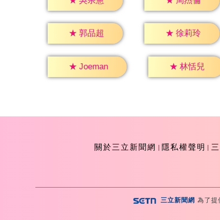
★
吳宗憲
★
周杰倫
★
郭品超
★
徐莉玲
★
林恬兒
★
Joeman
關於三立新聞網
隱私權聲明
三
三立新聞網
為了提
Copyright ©2026 Sanlih E