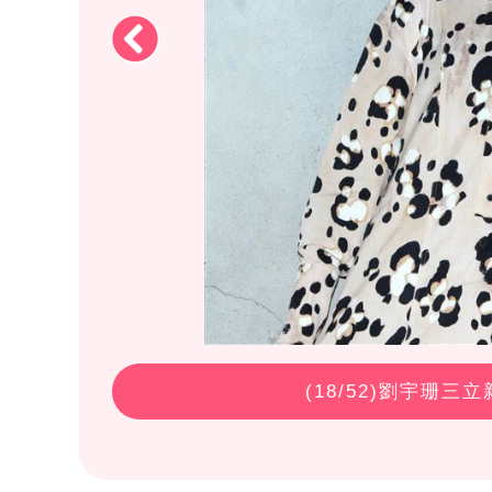
(
18
/52)劉宇珊三