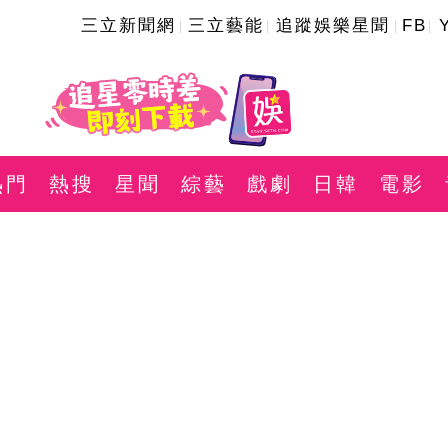
三立新聞網
三立藝能
追蹤娛樂星聞
FB
熱門
熱搜
星聞
綜藝
戲劇
日韓
電影