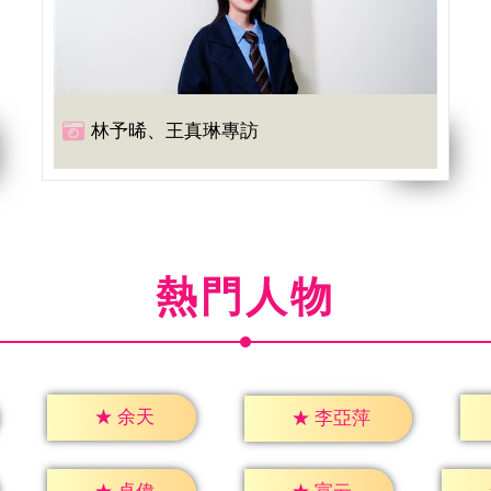
林予晞、王真琳專訪
熱門人物
★
余天
★
李亞萍