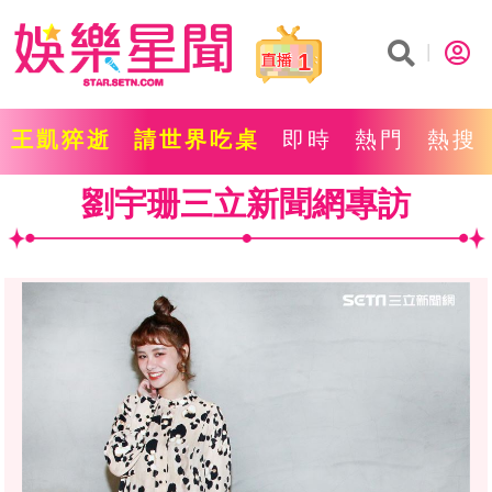
1
王凱猝逝
請世界吃桌
即時
熱門
熱搜
劉宇珊三立新聞網專訪