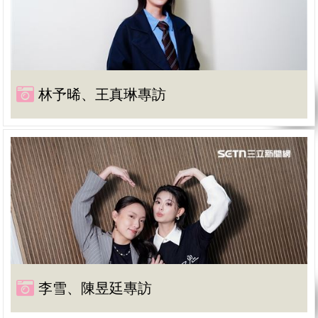
林予晞、王真琳專訪
李雪、陳昱廷專訪