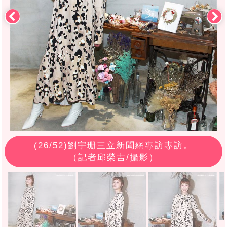
(
26
/52)劉宇珊三立新聞網專訪專訪。
（記者邱榮吉/攝影）