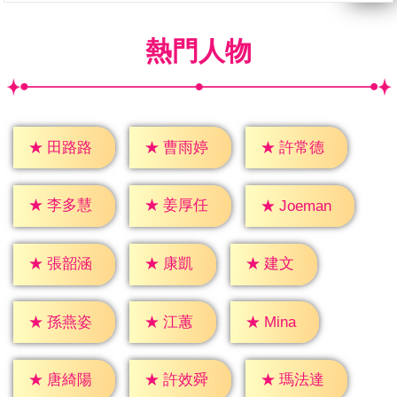
熱門人物
★
田路路
★
曹雨婷
★
許常德
★
李多慧
★
姜厚任
★
Joeman
★
康凱
★
建文
★
張韶涵
★
江蕙
★
Mina
★
孫燕姿
★
唐綺陽
★
許效舜
★
瑪法達