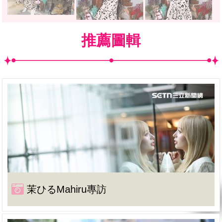
推薦圖輯
茉ひるMahiru專訪