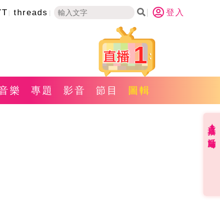
YT
threads
登入
1
音樂
專題
影音
節目
圖輯
直播✦活動