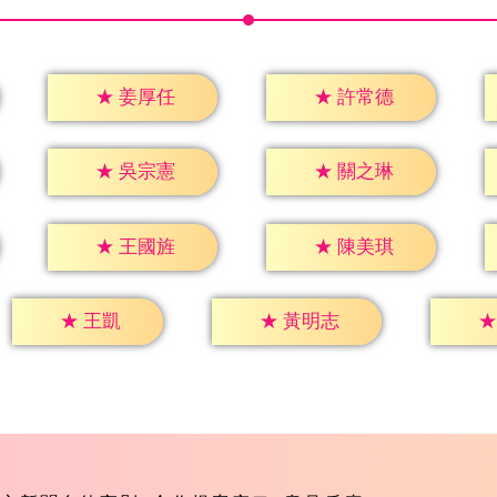
★
姜厚任
★
許常德
★
吳宗憲
★
關之琳
★
王國旌
★
陳美琪
★
王凱
★
黃明志
★