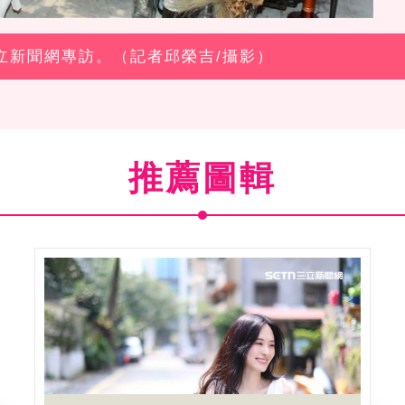
三立新聞網專訪。（記者邱榮吉/攝影）
推薦圖輯