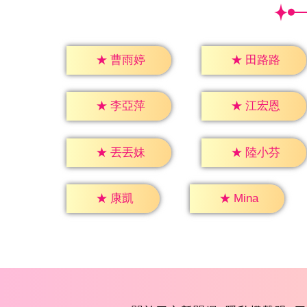
★
曹雨婷
★
田路路
★
李亞萍
★
江宏恩
★
丟丟妹
★
陸小芬
★
康凱
★
Mina