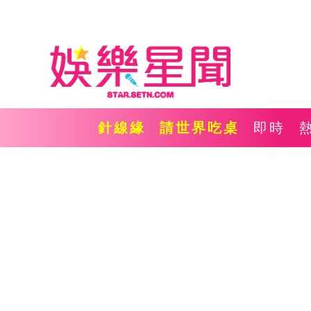
針線緣
請世界吃桌
即時