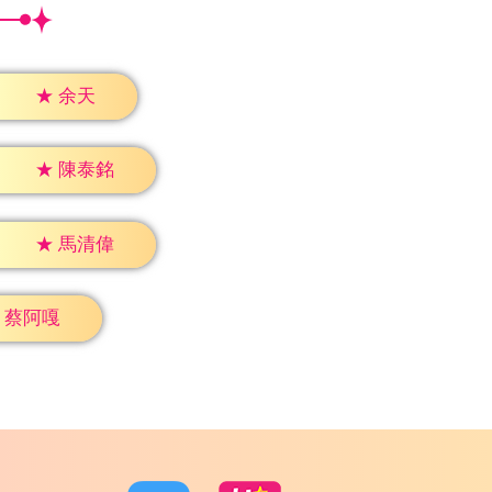
★
余天
★
陳泰銘
★
馬清偉
蔡阿嘎