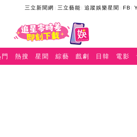
三立新聞網
三立藝能
追蹤娛樂星聞
FB
熱門
熱搜
星聞
綜藝
戲劇
日韓
電影