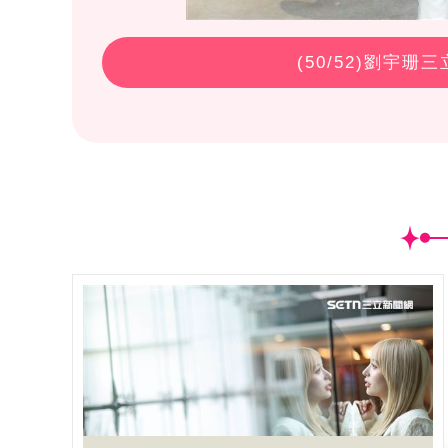
(
50
/52)劉宇珊