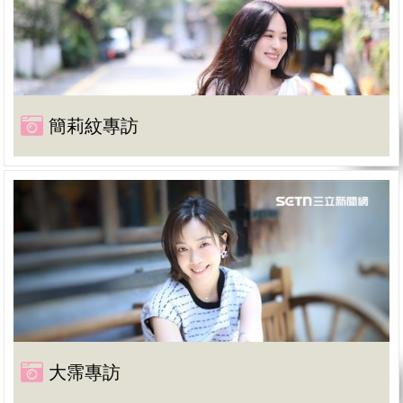
簡莉紋專訪
大霈專訪