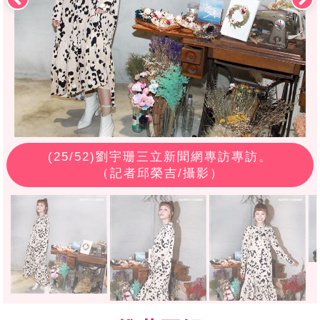
(
25
/52)劉宇珊三立新聞網專訪專訪。
（記者邱榮吉/攝影）