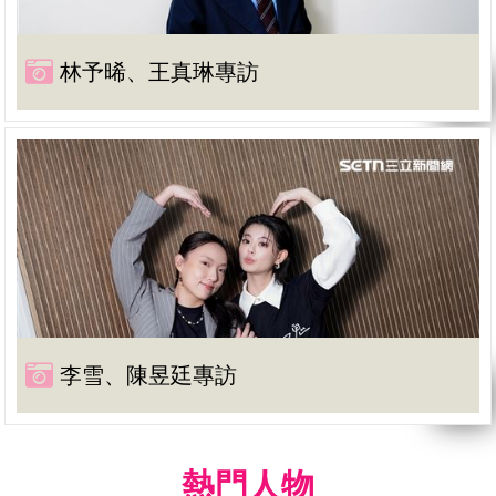
林予晞、王真琳專訪
李雪、陳昱廷專訪
熱門人物