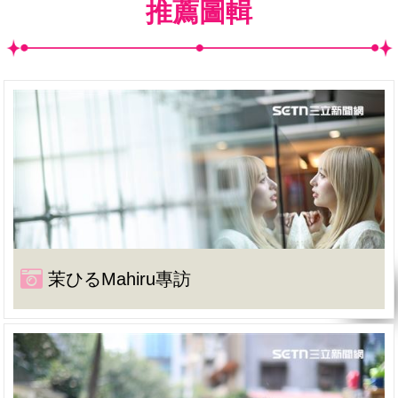
推薦圖輯
茉ひるMahiru專訪