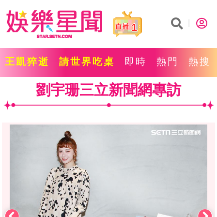
1
王凱猝逝
請世界吃桌
即時
熱門
熱搜
劉宇珊三立新聞網專訪