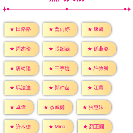
★
康凱
★
田路路
★
曹雨婷
★
周杰倫
★
張韶涵
★
孫燕姿
★
唐綺陽
★
王宇婕
★
許效舜
★
江蕙
★
瑪法達
★
鄭仲茵
★
卓偉
★
杰威爾
★
張惠妹
★
Mina
★
許常德
★
顏正國