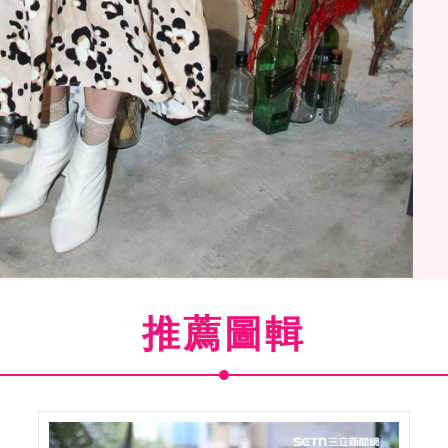
三立新聞網專訪。（記者邱榮吉/攝影）
推薦圖輯