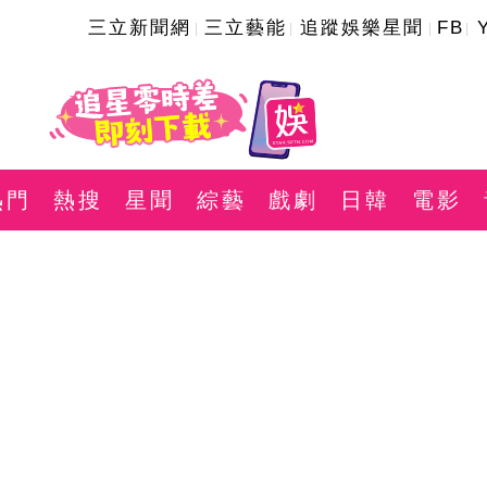
三立新聞網
三立藝能
追蹤娛樂星聞
FB
熱門
熱搜
星聞
綜藝
戲劇
日韓
電影