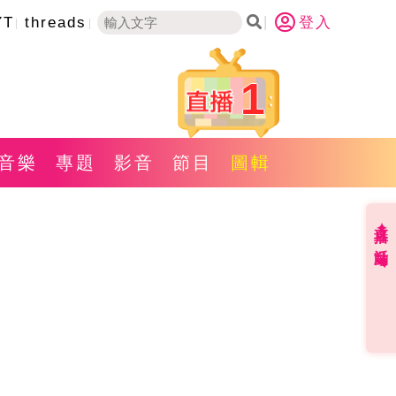
YT
threads
登入
1
音樂
專題
影音
節目
圖輯
直播✦活動