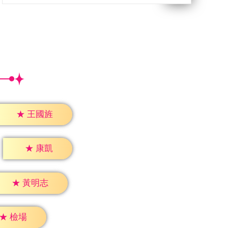
★
王國旌
★
康凱
★
黃明志
★
檢場