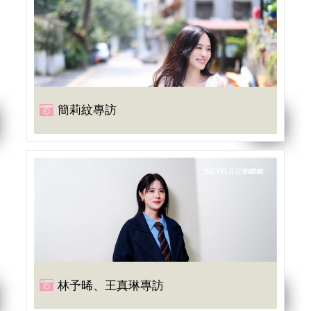
簡莉紋專訪
林予晞、王真琳專訪