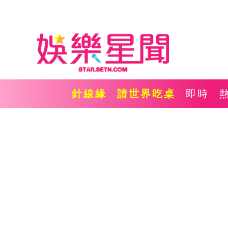
針線緣
請世界吃桌
即時