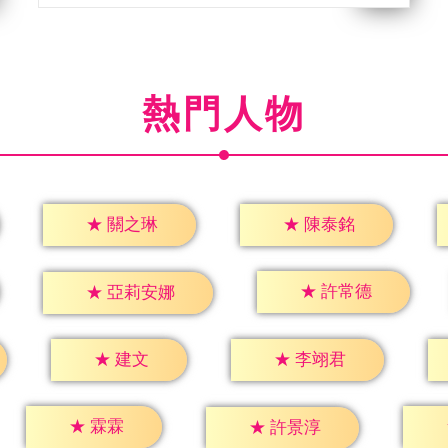
熱門人物
★
關之琳
★
陳泰銘
★
許常德
★
亞莉安娜
★
建文
★
李翊君
★
霖霖
★
許景淳