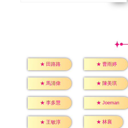
★
田路路
★
曹雨婷
★
馬清偉
★
陳美琪
★
李多慧
★
Joeman
★
林襄
★
王敏淳