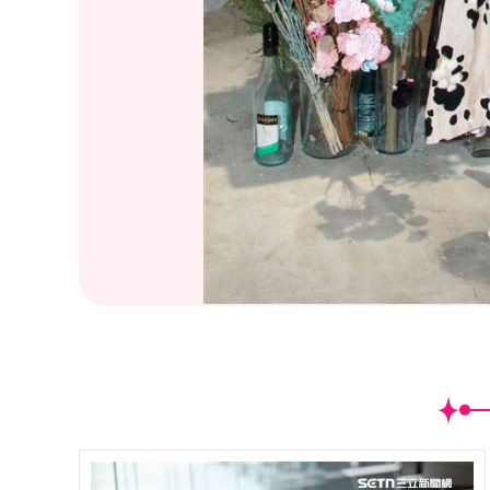
(
29
/52)劉宇珊