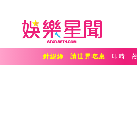
針線緣
請世界吃桌
即時