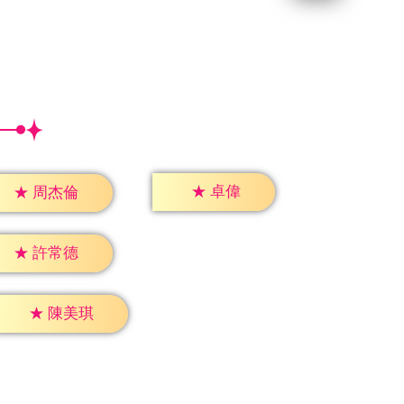
★
卓偉
★
周杰倫
★
許常德
★
陳美琪