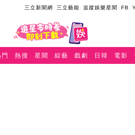
三立新聞網
三立藝能
追蹤娛樂星聞
FB
熱門
熱搜
星聞
綜藝
戲劇
日韓
電影