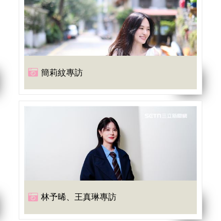
簡莉紋專訪
林予晞、王真琳專訪