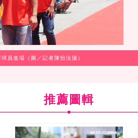
星賽球員進場（圖／記者陳怡汝攝）
推薦圖輯