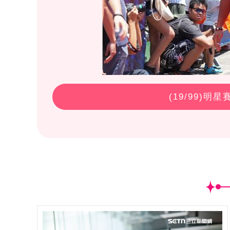
(
19
/99)明