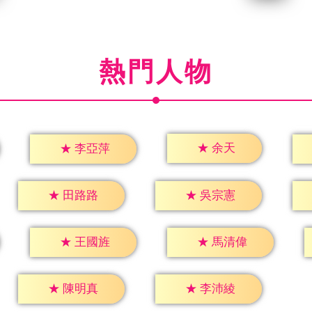
熱門人物
★
余天
★
李亞萍
★
田路路
★
吳宗憲
★
王國旌
★
馬清偉
★
陳明真
★
李沛綾