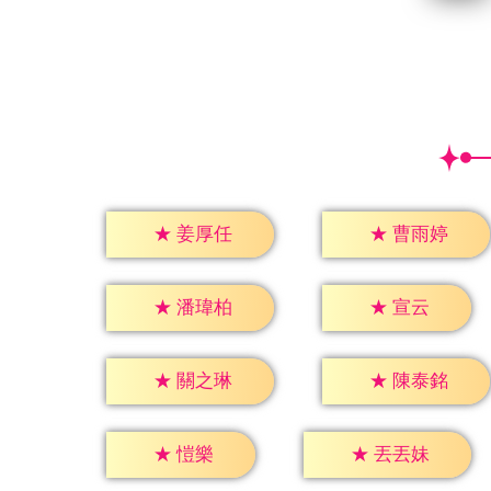
★
姜厚任
★
曹雨婷
★
宣云
★
潘瑋柏
★
關之琳
★
陳泰銘
★
愷樂
★
丟丟妹