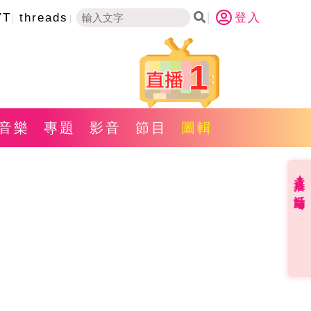
YT
threads
登入
1
音樂
專題
影音
節目
圖輯
直播✦活動