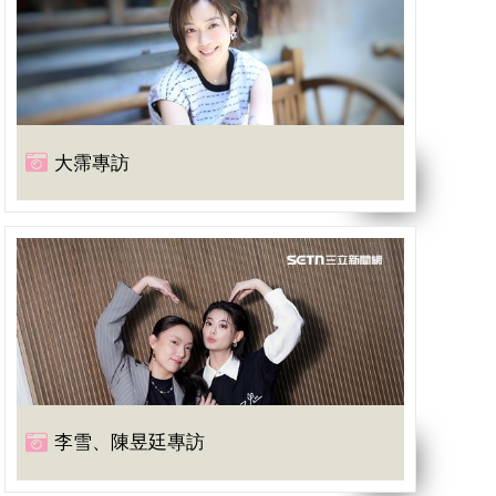
大霈專訪
李雪、陳昱廷專訪